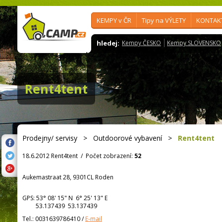
KEMPY v ČR
Tipy na VÝLETY
KONTAK
hledej:
Kempy ČESKO
Kempy SLOVENSKO
Rent4tent
Prodejny/ servisy
>
Outdoorové vybavení
>
Rent4tent
18.6.2012 Rent4tent
/
Počet zobrazení:
52
Aukemastraat 28, 9301CL Roden
GPS:
53° 08' 15"
N
6° 25' 13"
E
53.137439 53.137439
Tel.:
0031639786410
/
E-mail