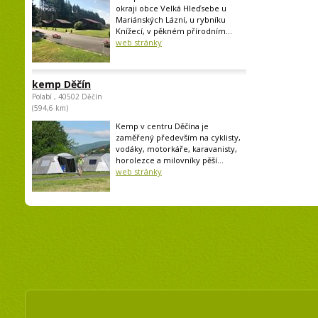
okraji obce Velká Hleďsebe u
Mariánských Lázní, u rybníku
Knížecí, v pěkném přírodním...
web stránky
kemp Děčín
Polabí , 40502 Děčín
(594,6 km)
Kemp v centru Děčína je
zaměřený především na cyklisty,
vodáky, motorkáře, karavanisty,
horolezce a milovníky pěší...
web stránky