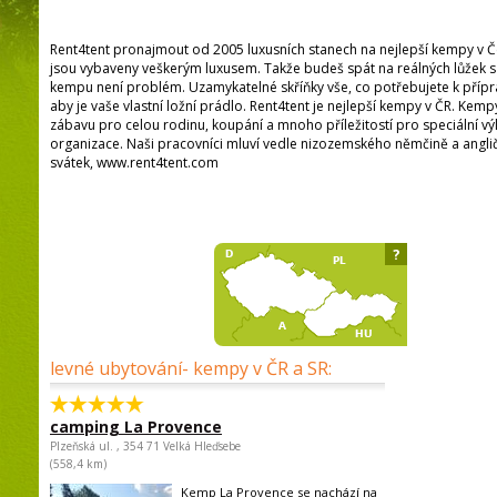
Rent4tent pronajmout od 2005 luxusních stanech na nejlepší kempy v Č
jsou vybaveny veškerým luxusem. Takže budeš spát na reálných lůžek 
kempu není problém. Uzamykatelné skříňky vše, co potřebujete k příprav
aby je vaše vlastní ložní prádlo. Rent4tent je nejlepší kempy v ČR. Kemp
zábavu pro celou rodinu, koupání a mnoho příležitostí pro speciální výl
organizace. Naši pracovníci mluví vedle nizozemského němčině a angli
svátek, www.rent4tent.com
?
levné ubytování- kempy v ČR a SR:
camping La Provence
Plzeňská ul. , 354 71 Velká Hleďsebe
(558,4 km)
Kemp La Provence se nachází na