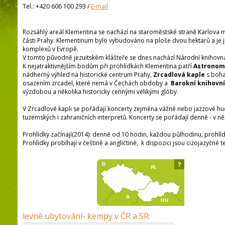
Tel.:
+420 606 100 293
/
E-mail
Rozsáhlý areál Klementina se nachází na staroměstské straně Karlova m
části Prahy. Klementinum bylo vybudováno na ploše dvou hektarů a je j
komplexů v Evropě.
V tomto původně jezuitském klášteře se dnes nachází Národní knihovna
K nejatraktivnějším bodům při prohlídkách Klementina patří
Astronom
nádherný výhled na historické centrum Prahy,
Zrcadlová kaple
s boha
osazením zrcadel, které nemá v Čechách obdoby a
Barokní knihovní
výzdobou a několika historicky cennými velikými glóby.
V Zrcadlové kapli se pořádají koncerty zejména vážné nebo jazzové h
tuzemských i zahraničních interpretů. Koncerty se pořádají denně - v ně
Prohlídky začínají(2014): denně od 10 hodin, každou půlhodinu, prohl
Prohlídky probíhají v češtině a angličtině, k dispozici jsou cizojazyčné t
?
levné ubytování- kempy v ČR a SR: