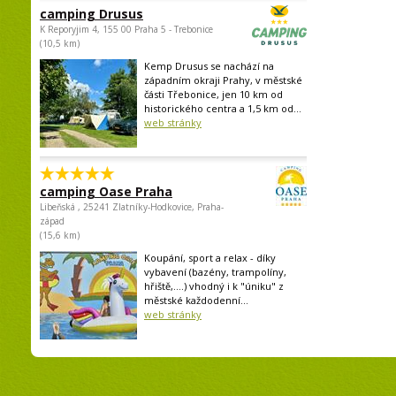
camping Drusus
K Reporyjim 4, 155 00 Praha 5 - Trebonice
(10,5 km)
Kemp Drusus se nachází na
západním okraji Prahy, v městské
části Třebonice, jen 10 km od
historického centra a 1,5 km od...
web stránky
camping Oase Praha
Libeňská , 25241 Zlatníky-Hodkovice, Praha-
západ
(15,6 km)
Koupání, sport a relax - díky
vybavení (bazény, trampolíny,
hřiště,....) vhodný i k "úniku" z
městské každodenní...
web stránky