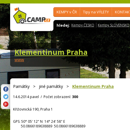
KEMPY v ČR
Tipy na VÝLETY
KONTAK
hledej:
Kempy ČESKO
Kempy SLOVENSKO
Klementinum Praha
www
Památky
>
jiné památky
>
Klementinum Praha
14.6.2014 pavel
/
Počet zobrazení:
300
Křižovnická 190, Praha 1
GPS:
50° 05' 12"
N
14° 24' 58"
E
50.0866189638889 50.0866189638889