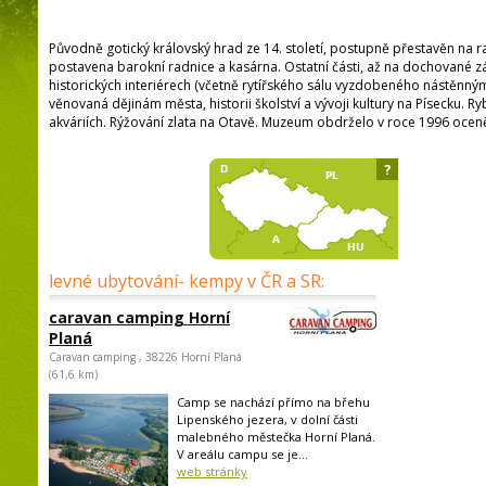
Původně gotický královský hrad ze 14. století, postupně přestavěn na rad
postavena barokní radnice a kasárna. Ostatní části, až na dochované zá
historických interiérech (včetně rytířského sálu vyzdobeného nástěnn
věnovaná dějinám města, historii školství a vývoji kultury na Písecku. Ry
akváriích. Rýžování zlata na Otavě. Muzeum obdrželo v roce 1996 oce
?
levné ubytování- kempy v ČR a SR:
caravan camping Horní
Planá
Caravan camping , 38226 Horní Planá
(61,6 km)
Camp se nachází přímo na břehu
Lipenského jezera, v dolní části
malebného městečka Horní Planá.
V areálu campu se je...
web stránky