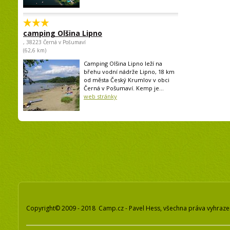
camping Olšina Lipno
, 38223 Černá v Pošumaví
(62,6 km)
Camping Olšina Lipno leží na
břehu vodní nádrže Lipno, 18 km
od města Český Krumlov v obci
Černá v Pošumaví. Kemp je...
web stránky
Copyright© 2009 - 2018 Camp.cz - Pavel Hess, všechna práva vyhraz