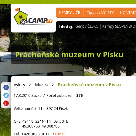
KEMPY v ČR
Tipy na VÝLETY
KONTAK
hledej:
Kempy ČESKO
Kempy SLOVENSKO
Prácheňské muzeum v Písku
Výlety
>
Muzea
>
Prácheňské muzeum v Písku
17.3.2010 Zuzka
/
Počet zobrazení:
376
Velké náměstí 114, 397 24 Písek
GPS:
49° 18' 32"
N
14° 08' 50"
E
49.308788 49.308788
Tel.:
+420 382 201 111
/
E-mail