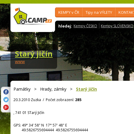
KEMPY v ČR
Tipy na VÝLETY
KONTAK
hledej:
Kempy ČESKO
Kempy SLOVENSKO
Starý jičín
www
Památky
>
Hrady, zámky
>
Starý jičín
20.3.2010 Zuzka
/
Počet zobrazení:
285
, 741 01 STarý Jičín
GPS:
49° 34' 58"
N
17° 57' 48"
E
49.5826755694444 49.5826755694444