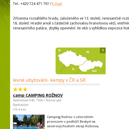
Tel.:
+420 724 471 761
/
E-mail
Zřícenina rozsáhlého hradu, založeného ve 13. století, renesančně roz
18. století. Hradní areál s částečně zachovalou hranolovou věží, vnit
renesančního paláce, zbytky opevnění. Ve věži s vyhlídkou expozice hist
?
levné ubytování- kempy v ČR a SR:
camp CAMPING ROŽNOV
Radhošťská 940, 75661 Rožnov pod
Radhoštěm
(19,4 km)
Camping Rožnov s celoročním
provozem v podhůří Beskyd na
severovýchodním okraji Rožnova,