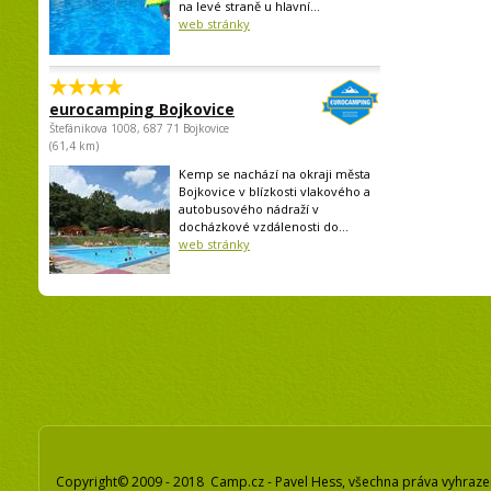
na levé straně u hlavní...
web stránky
eurocamping Bojkovice
Štefánikova 1008, 687 71 Bojkovice
(61,4 km)
Kemp se nachází na okraji města
Bojkovice v blízkosti vlakového a
autobusového nádraží v
docházkové vzdálenosti do...
web stránky
Copyright© 2009 - 2018 Camp.cz - Pavel Hess, všechna práva vyhraz