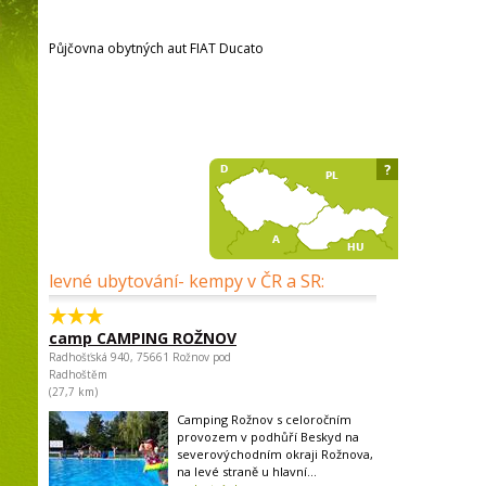
Půjčovna obytných aut FIAT Ducato
?
levné ubytování- kempy v ČR a SR:
camp CAMPING ROŽNOV
Radhošťská 940, 75661 Rožnov pod
Radhoštěm
(27,7 km)
Camping Rožnov s celoročním
provozem v podhůří Beskyd na
severovýchodním okraji Rožnova,
na levé straně u hlavní...