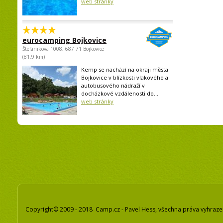
web stránky
eurocamping Bojkovice
Štefánikova 1008, 687 71 Bojkovice
(81,9 km)
Kemp se nachází na okraji města
Bojkovice v blízkosti vlakového a
autobusového nádraží v
docházkové vzdálenosti do...
web stránky
Copyright© 2009 - 2018 Camp.cz - Pavel Hess, všechna práva vyhraz