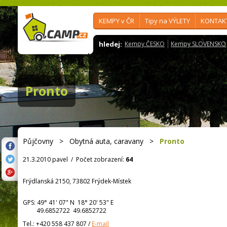
KEMPY v ČR
Tipy na VÝLETY
KONTAK
hledej:
Kempy ČESKO
Kempy SLOVENSKO
Pronto
Půjčovny
>
Obytná auta, caravany
>
Pronto
21.3.2010 pavel
/
Počet zobrazení:
64
Frýdlanská 2150, 73802 Frýdek-Místek
GPS:
49° 41' 07"
N
18° 20' 53"
E
49.6852722 49.6852722
Tel.:
+420 558 437 807
/
E-mail