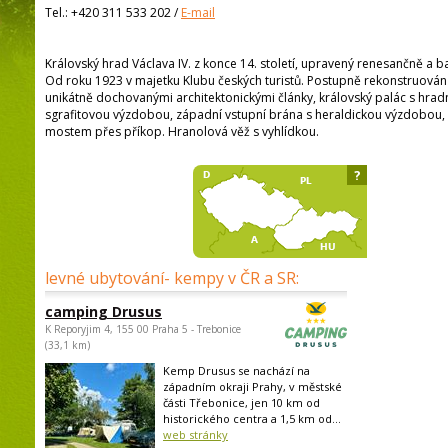
Tel.:
+420 311 533 202
/
E-mail
Královský hrad Václava IV. z konce 14. století, upravený renesančně a ba
Od roku 1923 v majetku Klubu českých turistů. Postupně rekonstruován
unikátně dochovanými architektonickými články, královský palác s hra
sgrafitovou výzdobou, západní vstupní brána s heraldickou výzdobou
mostem přes příkop. Hranolová věž s vyhlídkou.
?
levné ubytování- kempy v ČR a SR:
camping Drusus
K Reporyjim 4, 155 00 Praha 5 - Trebonice
(33,1 km)
Kemp Drusus se nachází na
západním okraji Prahy, v městské
části Třebonice, jen 10 km od
historického centra a 1,5 km od...
web stránky