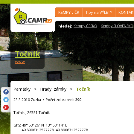
KEMPY v ČR
Tipy na VÝLETY
KONTAK
hledej:
Kempy ČESKO
Kempy SLOVENSKO
Točník
www
Památky
>
Hrady, zámky
>
Točník
23.3.2010 Zuzka
/
Počet zobrazení:
290
Točník , 26751 Točník
GPS:
49° 53' 26"
N
13° 53' 14"
E
49.8906312527778 49.8906312527778