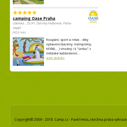
camping Oase Praha
Libeňská , 25241 Zlatníky-Hodkovice, Praha-
západ
(42,6 km)
Koupání, sport a relax - díky
vybavení (bazény, trampolíny,
hřiště,....) vhodný i k "úniku" z
městské každodenní...
web stránky
Copyright© 2009 - 2018 Camp.cz - Pavel Hess, všechna práva vyhraz