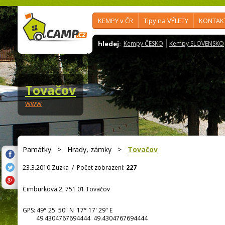
KEMPY v ČR
Tipy na VÝLETY
KONTAK
hledej:
Kempy ČESKO
Kempy SLOVENSKO
Tovačov
www
Památky
>
Hrady, zámky
>
Tovačov
23.3.2010 Zuzka
/
Počet zobrazení:
227
Cimburkova 2, 751 01 Tovačov
GPS:
49° 25' 50"
N
17° 17' 29"
E
49.4304767694444 49.4304767694444