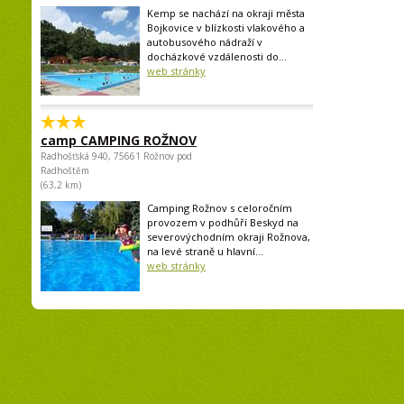
Kemp se nachází na okraji města
Bojkovice v blízkosti vlakového a
autobusového nádraží v
docházkové vzdálenosti do...
web stránky
camp CAMPING ROŽNOV
Radhošťská 940, 75661 Rožnov pod
Radhoštěm
(63,2 km)
Camping Rožnov s celoročním
provozem v podhůří Beskyd na
severovýchodním okraji Rožnova,
na levé straně u hlavní...
web stránky