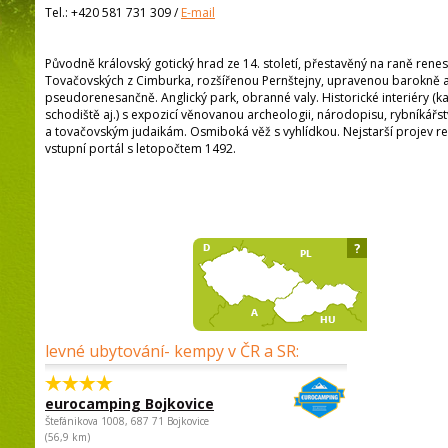
Tel.:
+420 581 731 309
/
E-mail
Původně královský gotický hrad ze 14. století, přestavěný na raně ren
Tovačovských z Cimburka, rozšířenou Pernštejny, upravenou barokně a v
pseudorenesančně. Anglický park, obranné valy. Historické interiéry (kapl
schodiště aj.) s expozicí věnovanou archeologii, národopisu, rybníkářst
a tovačovským judaikám. Osmiboká věž s vyhlídkou. Nejstarší projev 
vstupní portál s letopočtem 1492.
?
levné ubytování- kempy v ČR a SR:
eurocamping Bojkovice
Štefánikova 1008, 687 71 Bojkovice
(56,9 km)