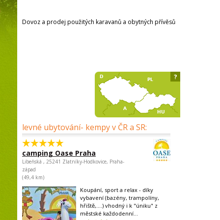
Dovoz a prodej použitých karavanů a obytných přívěsů
?
levné ubytování- kempy v ČR a SR:
camping Oase Praha
Libeňská , 25241 Zlatníky-Hodkovice, Praha-
západ
(49,4 km)
Koupání, sport a relax - díky
vybavení (bazény, trampolíny,
hřiště,....) vhodný i k "úniku" z
městské každodenní...