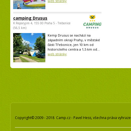
web stránky
camping Drusus
K Reporyjim 4, 155 00 Praha 5 - Trebonice
(56,5 km)
Kemp Drusus se nachází na
západním okraji Prahy, v městské
části Třebonice, jen 10 km od
historického centra a 1,5 km od...
web stránky
Copyright© 2009 - 2018 Camp.cz - Pavel Hess, všechna práva vyhraz