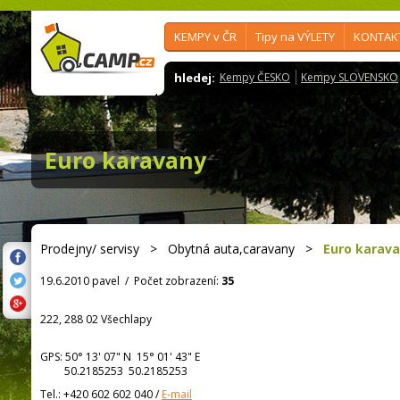
KEMPY v ČR
Tipy na VÝLETY
KONTAK
hledej:
Kempy ČESKO
Kempy SLOVENSKO
Euro karavany
Prodejny/ servisy
>
Obytná auta,caravany
>
Euro karav
19.6.2010 pavel
/
Počet zobrazení:
35
222, 288 02 Všechlapy
GPS:
50° 13' 07"
N
15° 01' 43"
E
50.2185253 50.2185253
Tel.:
+420 602 602 040
/
E-mail