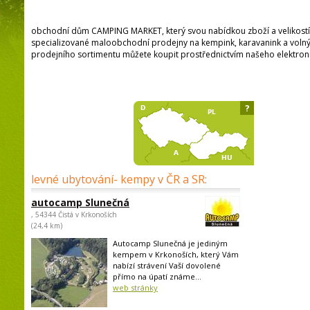
obchodní dům CAMPING MARKET, který svou nabídkou zboží a velikostí p
specializované maloobchodní prodejny na kempink, karavanink a volný 
prodejního sortimentu můžete koupit prostřednictvím našeho elektro
?
levné ubytování- kempy v ČR a SR:
autocamp Slunečná
, 54344 Čistá v Krkonoších
(24,4 km)
Autocamp Slunečná je jediným
kempem v Krkonoších, který Vám
nabízí strávení Vaší dovolené
přímo na úpatí známe...
web stránky