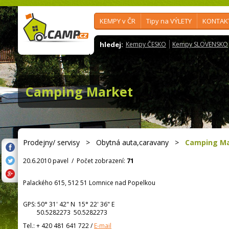
KEMPY v ČR
Tipy na VÝLETY
KONTAK
hledej:
Kempy ČESKO
Kempy SLOVENSKO
Camping Market
Prodejny/ servisy
>
Obytná auta,caravany
>
Camping M
20.6.2010 pavel
/
Počet zobrazení:
71
Palackého 615, 512 51 Lomnice nad Popelkou
GPS:
50° 31' 42"
N
15° 22' 36"
E
50.5282273 50.5282273
Tel.:
+ 420 481 641 722
/
E-mail