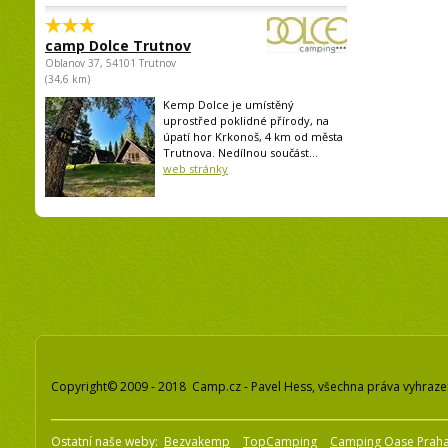
camp Dolce Trutnov
Oblanov 37, 54101 Trutnov
(34,6 km)
Kemp Dolce je umístěný
uprostřed poklidné přírody, na
úpatí hor Krkonoš, 4 km od města
Trutnova. Nedílnou součást...
web stránky
Copyright© 2009 - 2018 Camp.cz - Pavel Hess, všechna práva vyhraz
Ostatní naše weby:
Bezvakemp
TopCamping
Camping Oase Prah