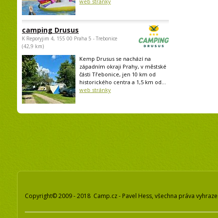
web stránky
camping Drusus
K Reporyjim 4, 155 00 Praha 5 - Trebonice
(42,9 km)
Kemp Drusus se nachází na
západním okraji Prahy, v městské
části Třebonice, jen 10 km od
historického centra a 1,5 km od...
web stránky
Copyright© 2009 - 2018 Camp.cz - Pavel Hess, všechna práva vyhraz