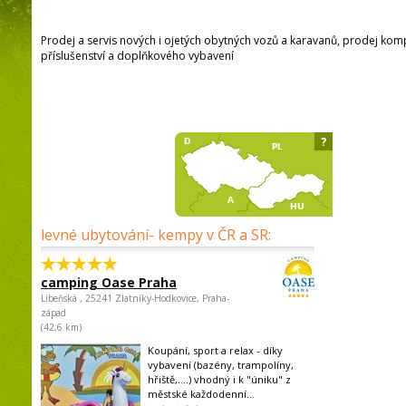
Prodej a servis nových i ojetých obytných vozů a karavanů, prodej kom
příslušenství a doplňkového vybavení
?
levné ubytování- kempy v ČR a SR:
camping Oase Praha
Libeňská , 25241 Zlatníky-Hodkovice, Praha-
západ
(42,6 km)
Koupání, sport a relax - díky
vybavení (bazény, trampolíny,
hřiště,....) vhodný i k "úniku" z
městské každodenní...