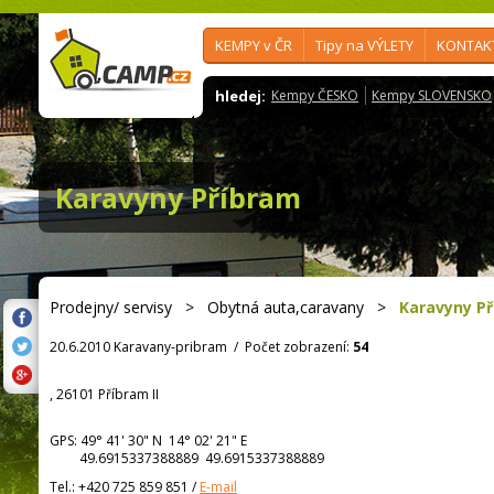
KEMPY v ČR
Tipy na VÝLETY
KONTAK
hledej:
Kempy ČESKO
Kempy SLOVENSKO
Karavyny Příbram
Prodejny/ servisy
>
Obytná auta,caravany
>
Karavyny P
20.6.2010 Karavany-pribram
/
Počet zobrazení:
54
, 26101 Příbram II
GPS:
49° 41' 30"
N
14° 02' 21"
E
49.6915337388889 49.6915337388889
Tel.:
+420 725 859 851
/
E-mail