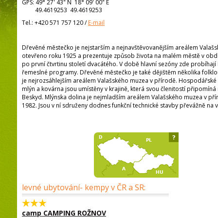
GPS:
49° 27' 43"
N
18° 09' 00"
E
49.4619253 49.4619253
Tel.:
+420 571 757 120
/
E-mail
Dřevěné městečko je nejstarším a nejnavštěvovanějším areálem Valašs
otevřeno roku 1925 a prezentuje způsob života na malém městě v obdob
po první čtvrtinu století dvacátého. V době hlavní sezóny zde probíhají 
řemeslné programy. Dřevěné městečko je také dějištěm několika folklor
je nejrozsáhlejším areálem Valašského muzea v přírodě. Hospodářské u
mlýn a kovárna jsou umístěny v krajině, která svou členitostí připomín
Beskyd. Mlýnska dolina je nejmladším areálem Valašského muzea v přír
1982. Jsou v ní sdruženy dodnes funkční technické stavby převážně na 
?
levné ubytování- kempy v ČR a SR:
camp CAMPING ROŽNOV