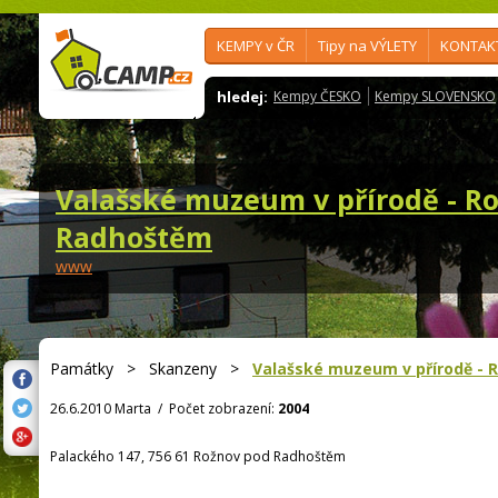
KEMPY v ČR
Tipy na VÝLETY
KONTAK
hledej:
Kempy ČESKO
Kempy SLOVENSKO
Valašské muzeum v přírodě - Ro
Radhoštěm
www
Památky
>
Skanzeny
>
Valašské muzeum v přírodě - 
26.6.2010 Marta
/
Počet zobrazení:
2004
Palackého 147, 756 61 Rožnov pod Radhoštěm