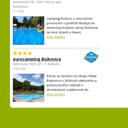
Radhošťská 940, 75661 Rožnov pod
Radhoštěm
(1,1 km)
Camping Rožnov s celoročním
provozem v podhůří Beskyd na
severovýchodním okraji Rožnova,
na levé straně u hlavní...
web stránky
eurocamping Bojkovice
Štefánikova 1008, 687 71 Bojkovice
(53,3 km)
Kemp se nachází na okraji města
Bojkovice v blízkosti vlakového a
autobusového nádraží v
docházkové vzdálenosti do...
web stránky