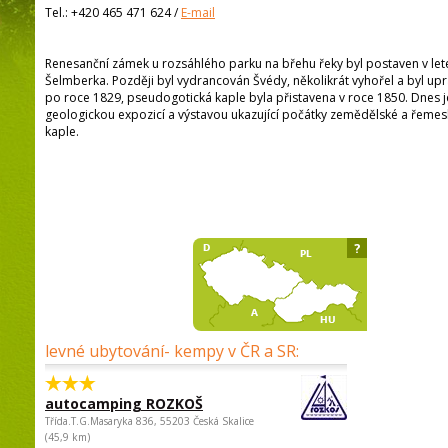
Tel.:
+420 465 471 624
/
E-mail
Renesanční zámek u rozsáhlého parku na břehu řeky byl postaven v l
Šelmberka. Později byl vydrancován Švédy, několikrát vyhořel a byl up
po roce 1829, pseudogotická kaple byla přistavena v roce 1850. Dnes 
geologickou expozicí a výstavou ukazující počátky zemědělské a řemesln
kaple.
?
levné ubytování- kempy v ČR a SR:
autocamping ROZKOŠ
Třída.T.G.Masaryka 836, 55203 Česká Skalice
(45,9 km)