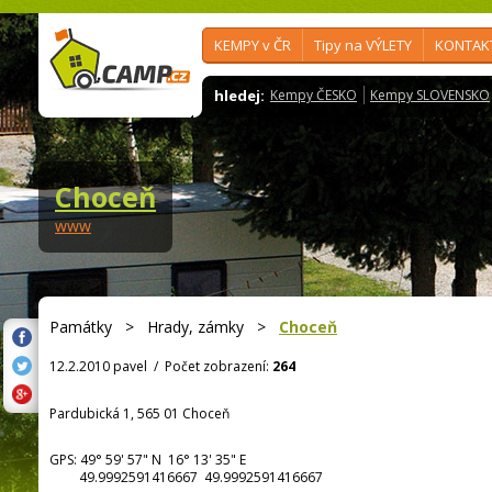
KEMPY v ČR
Tipy na VÝLETY
KONTAK
hledej:
Kempy ČESKO
Kempy SLOVENSKO
Choceň
www
Památky
>
Hrady, zámky
>
Choceň
12.2.2010 pavel
/
Počet zobrazení:
264
Pardubická 1, 565 01 Choceň
GPS:
49° 59' 57"
N
16° 13' 35"
E
49.9992591416667 49.9992591416667