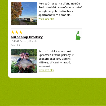
Rekreační areál na břehu nádrže
Rozkoš nabízí celoroční ubytování
ve vytápěných chatkách a v
apartmánovém domě Na...
web stránky
autocamp Brodský
, 54941 Červený Kostelec
(52,6 km)
Kemp Brodský se nachází
uprostřed krásné přírody, v
blízkém okolí jsou zámky,
kláštery, zříceniny hradů,
vojenské ...
web stránky