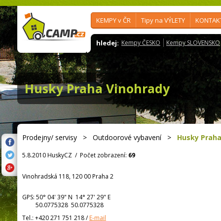
KEMPY v ČR
Tipy na VÝLETY
KONTAK
hledej:
Kempy ČESKO
Kempy SLOVENSKO
Husky Praha Vinohrady
Prodejny/ servisy
>
Outdoorové vybavení
>
Husky Praha
5.8.2010 HuskyCZ
/
Počet zobrazení:
69
Vinohradská 118, 120 00 Praha 2
GPS:
50° 04' 39"
N
14° 27' 29"
E
50.0775328 50.0775328
Tel.:
+420 271 751 218
/
E-mail