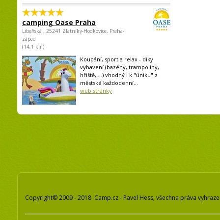
camping Oase Praha
Libeňská , 25241 Zlatníky-Hodkovice, Praha-
západ
(14,1 km)
Koupání, sport a relax - díky
vybavení (bazény, trampolíny,
hřiště,....) vhodný i k "úniku" z
městské každodenní...
web stránky
Copyright© 2009 - 2018 Camp.cz - Pavel Hess, všechna práva vyhraz