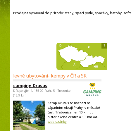
Prodejna vybavení do přírody: stany, spací pytle, spacáky, batohy, soft
?
levné ubytování- kempy v ČR a SR:
camping Drusus
K Reporyjim 4, 155 00 Praha 5 - Trebonice
(12,9 km)
Kemp Drusus se nachází na
západním okraji Prahy, v městské
části Třebonice, jen 10 km od
historického centra a 1,5 km od...
web stránky