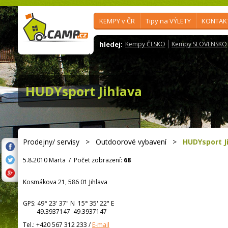
KEMPY v ČR
Tipy na VÝLETY
KONTAK
hledej:
Kempy ČESKO
Kempy SLOVENSKO
HUDYsport Jihlava
Prodejny/ servisy
>
Outdoorové vybavení
>
HUDYsport J
5.8.2010 Marta
/
Počet zobrazení:
68
Kosmákova 21, 586 01 Jihlava
GPS:
49° 23' 37"
N
15° 35' 22"
E
49.3937147 49.3937147
Tel.:
+420 567 312 233
/
E-mail