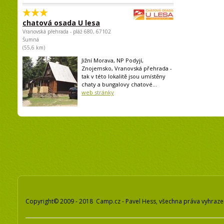
chatová osada U lesa
Vranovská přehrada - pláž 680, 67102
Šumná
(55,6 km)
Jižní Morava, NP Podyjí,
Znojemsko, Vranovská přehrada -
tak v této lokalitě jsou umístěny
chaty a bungalovy chatové...
web stránky
Copyright© 2009 - 2018 Camp.cz - Pavel Hess, všechna práva vyhraz