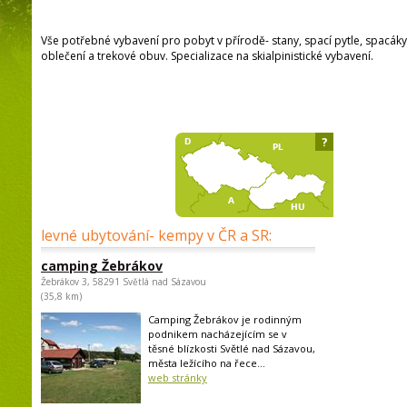
Vše potřebné vybavení pro pobyt v přírodě- stany, spací pytle, spacáky
oblečení a trekové obuv. Specializace na skialpinistické vybavení.
?
levné ubytování- kempy v ČR a SR:
camping Žebrákov
Žebrákov 3, 58291 Světlá nad Sázavou
(35,8 km)
Camping Žebrákov je rodinným
podnikem nacházejícím se v
těsné blízkosti Světlé nad Sázavou,
města ležícího na řece...
web stránky