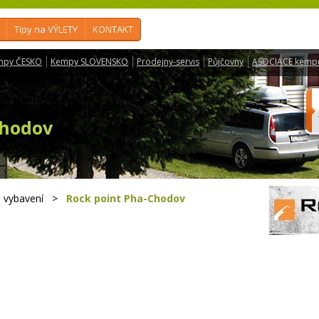
Tipy na VÝLETY
KONTAKT
mpy ČESKO
Kempy SLOVENSKO
Prodejny-servis
Půjčovny
ASOCIACE kemp
Chodov
 vybavení
>
Rock point Pha-Chodov