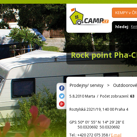
KEMPY v ČR
hledej:
Ke
Rock point Pha-
Prodejny/ servisy
>
Outdoorové
5.8.2010 Marta
/
Počet zobrazení:
63
Roztylská 2321/19, 140 00 Praha 4
GPS:
50° 01' 55"
N
14° 29' 28"
E
50.0320692 50.0320692
Tel.:
+420 272 075 358
/
E-mail