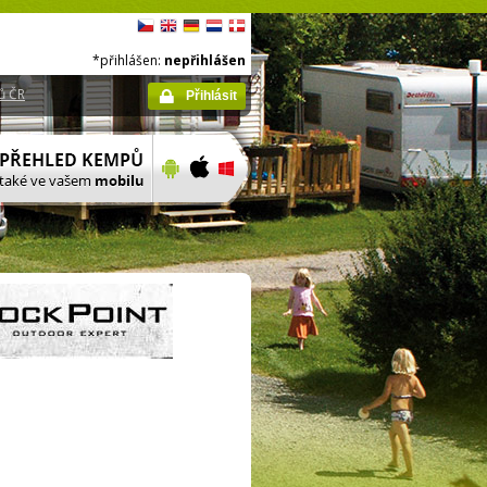
*přihlášen:
nepřihlášen
ů ČR
Přihlásit