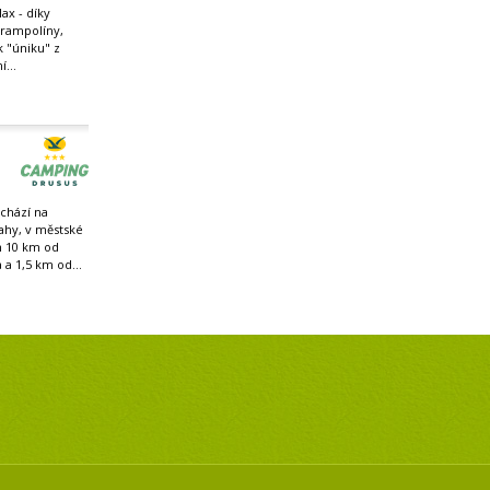
ax - díky
trampolíny,
 k "úniku" z
...
chází na
ahy, v městské
n 10 km od
 a 1,5 km od...