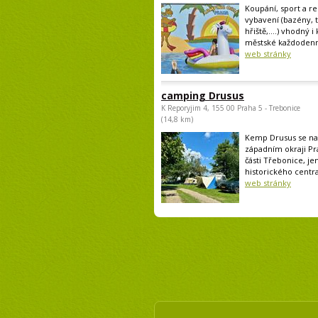
Koupání, sport a rel
vybavení (bazény, 
hřiště,....) vhodný i
městské každodenní
web stránky
camping Drusus
K Reporyjim 4, 155 00 Praha 5 - Trebonice
(14,8 km)
Kemp Drusus se na
západním okraji Pr
části Třebonice, je
historického centra
web stránky