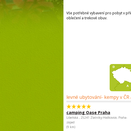
Vše potřebné vybavení pro pobyt v přír
oblečení a trekové obuv.
levné ubytování- kempy v ČR 
camping Oase Praha
Libeňská , 25241 Zlatníky-Hodkovice, Praha-
západ
(9 km)