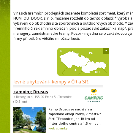
V našich firemních prodejnách seženete kompletní sortiment, který 
HUMI OUTDOOR, s. r. o. můžeme rozdělit do těchto oblastí: * výroba a
vybavení do obchodní sítě sportovních a outdoorových obchodů, * za
firemního či reklamního oblečení podle požadavků zákazníka, např. p
managery, zaměstnanecké teamy. Pozor - nejedná se o zakázkovou výro
firmy při odběru většího množství kusů.
?
levné ubytování- kempy v ČR a SR:
camping Drusus
K Reporyjim 4, 155 00 Praha 5 - Trebonice
(10,3 km)
Kemp Drusus se nachází na
západním okraji Prahy, v městské
části Třebonice, jen 10 km od
historického centra a 1,5 km od...
web stránky