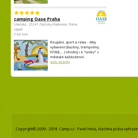
camping Oase Praha
Libeňská , 25241 Zlatníky-Hodkovice, Praha-
západ
(14,6 km)
Koupání, sport a relax - díky
vybavení (bazény, trampolíny,
hřiště,....) vhodný i k "úniku" z
městské každodenní...
web stránky
Copyright© 2009 - 2018 Camp.cz - Pavel Hess, všechna práva vyhraz