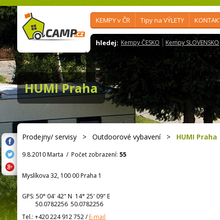
KEMPY v ČR
Tipy na VÝLETY
KONTAK
hledej:
Kempy ČESKO
Kempy SLOVENSKO
HUMI Praha
Prodejny/ servisy
>
Outdoorové vybavení
>
HUMI Praha
9.8.2010 Marta
/
Počet zobrazení:
55
Myslíkova 32, 100 00 Praha 1
GPS:
50° 04' 42"
N
14° 25' 09"
E
50.0782256 50.0782256
Tel.:
+420 224 912 752
/
E-mail