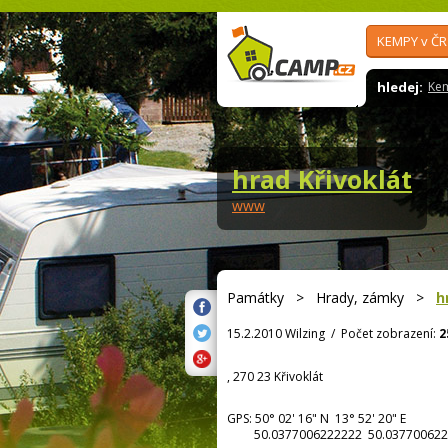
KEMPY v ČR
hledej:
Ke
hrad Křivoklát
www
Památky
>
Hrady, zámky
>
h
15.2.2010 Wilzing
/
Počet zobrazení:
2
, 270 23 Křivoklát
GPS:
50° 02' 16"
N
13° 52' 20"
E
50.0377006222222 50.037700622