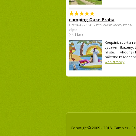
camping Oase Praha
Libeňská , 25241 Zlatníky-Hodkovice, Praha-
západ
(44,1 km)
Koupání, sport a rel
vybavení (bazény, 
hřiště,....) vhodný i
městské každodenní
web stránky
Copyright© 2009 - 2018 Camp.cz - Pa