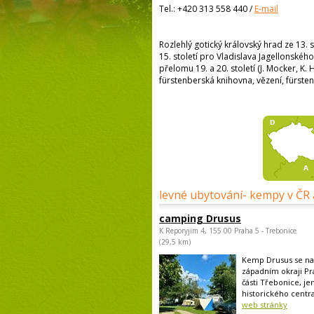
Tel.:
+420 313 558 440
/
E-mail
Rozlehlý gotický královský hrad ze 13.
15. století pro Vladislava Jagellonského
přelomu 19. a 20. století (J. Mocker, K. Hi
fürstenberská knihovna, vězení, fürst
levné ubytování- kempy v ČR 
camping Drusus
K Reporyjim 4, 155 00 Praha 5 - Trebonice
(29,5 km)
Kemp Drusus se na
západním okraji Pr
části Třebonice, je
historického centra
web stránky