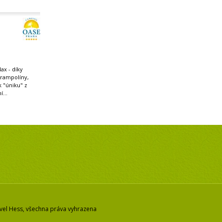
ax - díky
trampolíny,
 k "úniku" z
...
vel Hess, všechna práva vyhrazena