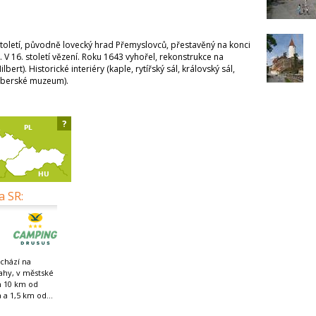
 století, původně lovecký hrad Přemyslovců, přestavěný na konci
. V 16. století vězení. Roku 1643 vyhořel, rekonstrukce na
lbert). Historické interiéry (kaple, rytířský sál, královský sál,
enberské muzeum).
?
a SR:
chází na
ahy, v městské
n 10 km od
 a 1,5 km od...