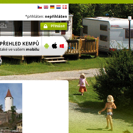
*přihlášen:
nepřihlášen
ů ČR
Přihlásit