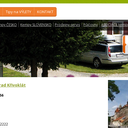
Tipy na VÝLETY
KONTAKT
mpy ČESKO
Kempy SLOVENSKO
Prodejny-servis
Půjčovny
ASOCIACE kemp
rad Křivoklát
56
2222