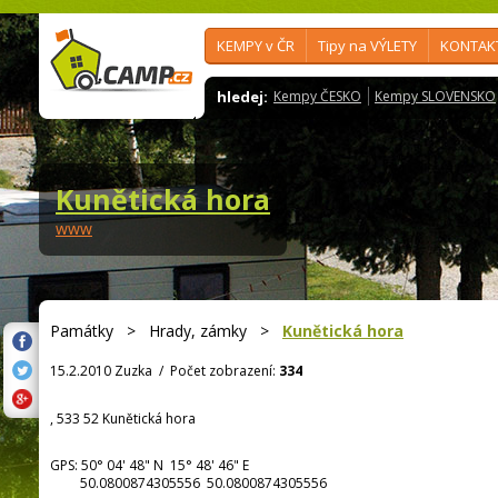
KEMPY v ČR
Tipy na VÝLETY
KONTAK
hledej:
Kempy ČESKO
Kempy SLOVENSKO
Kunětická hora
www
Památky
>
Hrady, zámky
>
Kunětická hora
15.2.2010 Zuzka
/
Počet zobrazení:
334
, 533 52 Kunětická hora
GPS:
50° 04' 48"
N
15° 48' 46"
E
50.0800874305556 50.0800874305556