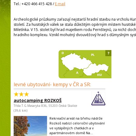
Tel.:
+420 466 415 428
/
E-mail
Archeologické průzkumy zařazují nejstarší hradní stavbu na vrcholu Kun
století. Za husitských válek se stala důležitým opěrným místem husitsk
Miletínka. V 15. stolet byl hrad majetkem rodu Pernštejnů, za nichž doc
hradního komplexu. Vznikl mohutný dvouvěžový hrad s důmyslným sy
?
levné ubytování- kempy v ČR a SR:
autocamping ROZKOŠ
Třída.T.G.Masaryka 836, 55203 Česká Skalice
(39,6 km)
Rekreační areál na břehu nádrže
Rozkoš nabízí celoroční ubytování
ve vytápěných chatkách a v
apartmánovém domě Na...