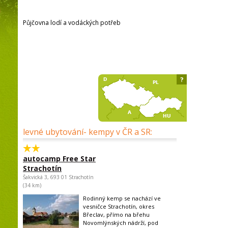
Půjčovna lodí a vodáckých potřeb
?
levné ubytování- kempy v ČR a SR:
autocamp Free Star
Strachotín
Šakvická 3, 693 01 Strachotín
(34 km)
Rodinný kemp se nachází ve
vesničce Strachotín, okres
Břeclav, přímo na břehu
Novomlýnských nádrží, pod