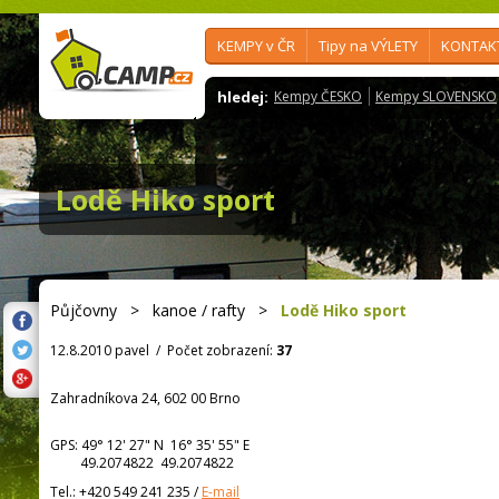
KEMPY v ČR
Tipy na VÝLETY
KONTAK
hledej:
Kempy ČESKO
Kempy SLOVENSKO
Lodě Hiko sport
Půjčovny
>
kanoe / rafty
>
Lodě Hiko sport
12.8.2010 pavel
/
Počet zobrazení:
37
Zahradníkova 24, 602 00 Brno
GPS:
49° 12' 27"
N
16° 35' 55"
E
49.2074822 49.2074822
Tel.:
+420 549 241 235
/
E-mail