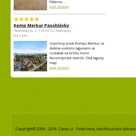
Pálavou....
web stránky
Kemp Merkur Pasohlávky
Pasohlávky ev. č. 114, 69122 Pasohlávky
(34,2 km)
Uzavřený areál Kempu Merkur se
dvěma vodními lagunami se
rozkládá na břehu horní
Novomlýnské nádrže. Obě laguny
mají...
web stránky
Copyright© 2009 - 2018 Camp.cz - Pavel Hess, všechna práva vyhraz