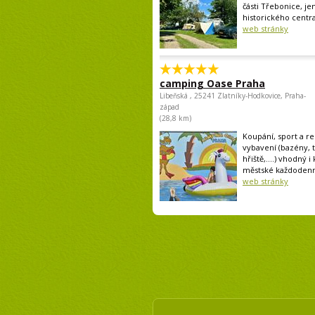
části Třebonice, je
historického centra
web stránky
camping Oase Praha
Libeňská , 25241 Zlatníky-Hodkovice, Praha-
západ
(28,8 km)
Koupání, sport a rel
vybavení (bazény, 
hřiště,....) vhodný i
městské každodenní
web stránky