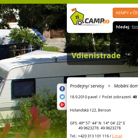
KEMPY v ČR
hledej:
Ke
Vdienistrade
Prodejny/ servisy
>
Mobilní do
18.9.2010 pavel
/
Počet zobrazení:
40
Holandská 122, Beroun
GPS:
49° 57' 44"
N
14° 04' 22"
E
49.9623278 49.9623278
Tel.:
+420 313 101 116
/
E-mail