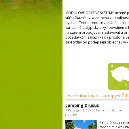
MODULOVÉ OBYTNÉ SYSTÉMY určené pro 
vůči zákazníkovi a zejména variabilno
bydlení. Tento trend se zakládá na indi
variabilně a atypicky díky libovolnému 
navzájem propojovat, nastavovat a při
požadavkům zákazníka na prostor a veli
za 4 týdny od podepsání objednávky - 
levné ubytování- kempy v ČR 
camping Drusus
K Reporyjim 4, 155 00 Praha 5 - Trebonice
(17,6 km)
Kemp Drusus se na
západním okraji Pr