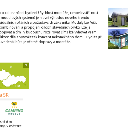
celosezónní bydlení ! Rychlost montáže, cenová vstřícnost
st modulových systémů je hlavní výhodou nového trendu
viduálních přáních a požadavcích zákazníka. Moduly lze řešit
kombinování a propojení dílčích stavebních prvků. Lze je
pojovat a tím i v budoucnu rozšiřovat čímž lze vyhovět všem
kost díla a vytvořit tak koncept nekonečného domu. Bydlíte již
uvedená lhůta je včetně dopravy a montáže.
?
a SR:
chází na
ahy, v městské