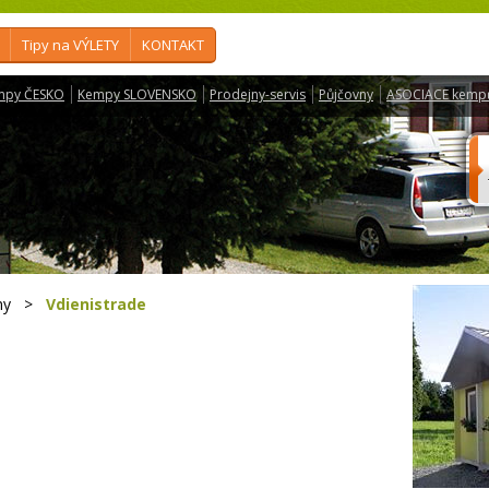
Tipy na VÝLETY
KONTAKT
mpy ČESKO
Kempy SLOVENSKO
Prodejny-servis
Půjčovny
ASOCIACE kemp
my
>
Vdienistrade