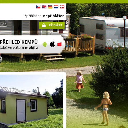
*přihlášen:
nepřihlášen
ů ČR
Přihlásit