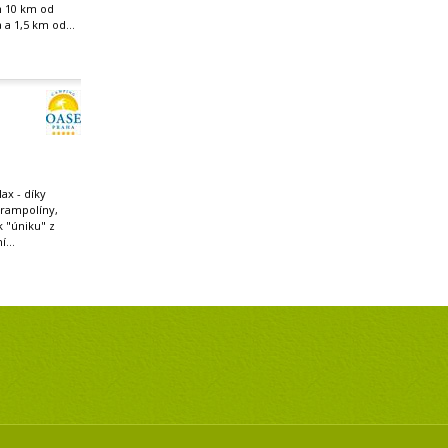
n 10 km od
 a 1,5 km od...
ax - díky
trampolíny,
 k "úniku" z
...