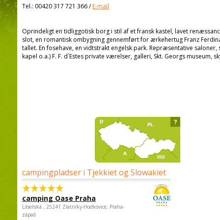
Tel.:
00420 317 721 366
/
E-mail
Oprindeligt en tidliggotisk borg i stil af et fransk kastel, lavet renæssan
slot, en romantisk ombygning gennemført for ærkehertug Franz Ferdinan
tallet. En fosehave, en vidtstrakt engelsk park. Repræsentative saloner, 
kapel o.a.) F. F. d´Estes private værelser, galleri, Skt. Georgs museum, 
?
campingpladser i Tjekkiet og Slowakiet
camping Oase Praha
Libeňská , 25241 Zlatníky-Hodkovice, Praha-
západ