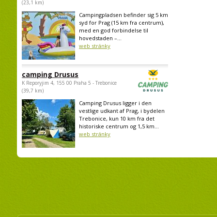
(23,1 km)
Campingpladsen befinder sig 5 km
syd for Prag (15 km fra centrum),
med en god forbindelse til
hovedstaden –...
web stránky
camping Drusus
K Reporyjim 4, 155 00 Praha 5 - Trebonice
(39,7 km)
Camping Drusus ligger i den
vestlige udkant af Prag, i bydelen
Trebonice, kun 10 km fra det
historiske centrum og 1,5 km...
web stránky