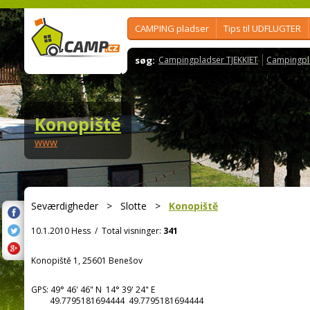
CAMPING pladser
Tips til UDFLUGTER
søg:
Campingpladser TJEKKIET
Campingpl
Konopiště
www
Seværdigheder
>
Slotte
>
Konopiště
10.1.2010 Hess
/
Total visninger:
341
Konopiště 1, 25601 Benešov
GPS:
49° 46' 46"
N
14° 39' 24"
E
49.7795181694444 49.7795181694444