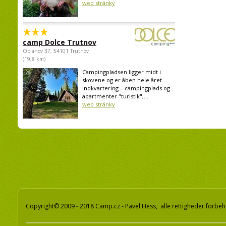
web stránky
camp Dolce Trutnov
Oblanov 37, 54101 Trutnov
(19,8 km)
Campingpladsen ligger midt i
skovene og er åben hele året.
Indkvartering – campingplads og
apartmenter "turistik",...
web stránky
Copyright© 2009 - 2018 Camp.cz - Pavel Hess, alle rettigheder forbeh