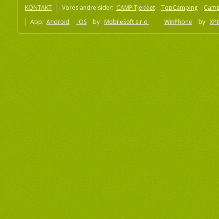
KONTAKT
Vores andre sider:
CAMP Tjekkiet
TopCamping
Camp
App:
Android
iOS
by
MobileSoft s.r.o
WinPhone
by
XPI