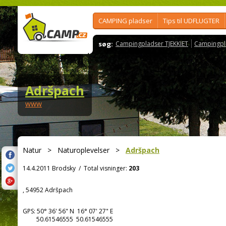
CAMPING pladser
Tips til UDFLUGTER
søg:
Campingpladser TJEKKIET
Campingpl
Adršpach
www
Natur
>
Naturoplevelser
>
Adršpach
14.4.2011 Brodsky
/
Total visninger:
203
, 54952 Adršpach
GPS:
50° 36' 56"
N
16° 07' 27"
E
50.61546555 50.61546555