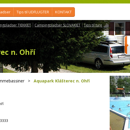
ladser
Tips til UDFLUGTER
KONTAKT
ngpladser TJEKKIET
Campingpladser SLOVAKIET
Tips til ture
ec n. Ohří
ømmebassiner
>
Aquapark Klášterec n. Ohří
hří
3333