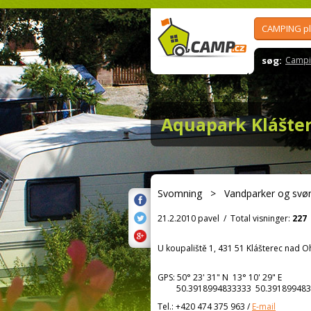
CAMPING p
søg:
Campi
Aquapark Klášter
Svomning
>
Vandparker og sv
21.2.2010 pavel
/
Total visninger:
227
U koupaliště 1, 431 51 Klášterec nad O
GPS:
50° 23' 31"
N
13° 10' 29"
E
50.3918994833333 50.391899483
Tel.:
+420 474 375 963
/
E-mail