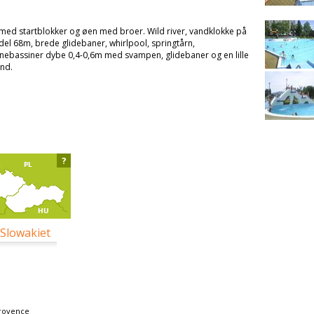
ed startblokker og øen med broer. Wild river, vandklokke på
el 68m, brede glidebaner, whirlpool, springtårn,
nebassiner dybe 0,4-0,6m med svampen, glidebaner og en lille
and.
?
 Slowakiet
rovence