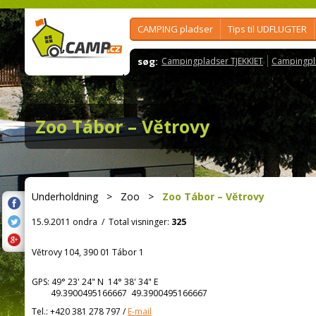
CAMPING pladser
Tips til UDFLUGTER
søg:
Campingpladser TJEKKIET
Campingpl
Zoo Tábor – Větrovy
Underholdning
>
Zoo
>
Zoo Tábor – Větrovy
15.9.2011 ondra
/
Total visninger:
325
Větrovy 104, 390 01 Tábor 1
GPS:
49° 23' 24"
N
14° 38' 34"
E
49.3900495166667 49.3900495166667
Tel.:
+420 381 278 797
/
E-mail