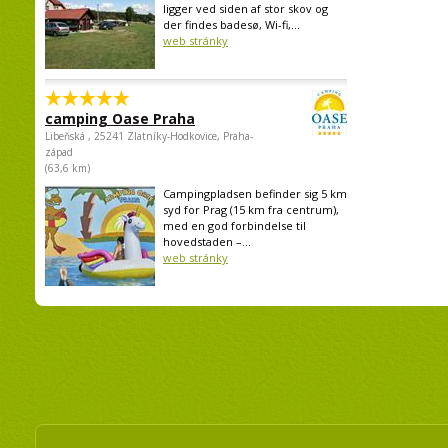
ligger ved siden af stor skov og
der findes badesø, Wi-fi,...
web stránky
camping Oase Praha
Libeňská , 25241 Zlatníky-Hodkovice, Praha-
západ
(63,6 km)
Campingpladsen befinder sig 5 km
syd for Prag (15 km fra centrum),
med en god forbindelse til
hovedstaden –...
web stránky