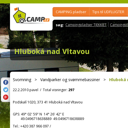
CAMPING pladser
Tips til UDFLUGTER
søg:
Campingpladser TJEKKIET
Campingpl
Hluboká nad Vltavou
Svomning
>
Vandparker og svømmebassiner
>
Hluboká 
22.2.2010 pavel
/
Total visninger:
297
Podskalí 1020, 373 41 Hluboká nad Vltavou
GPS:
49° 02' 59"
N
14° 26' 42"
E
49.0496718638889 49.0496718638889
Tel.:
+420 387 966 097
/