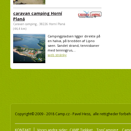
caravan camping Horní
Planá
Caravan camping , 38226 Horní Planá
(44,4 km)
Campingpladsen ligger direkte på
en halvø, på bredden af Lipno
søen. Sandet strand, tennisbaner
med tennisgrus,...
web stránky
Copyright© 2009 - 2018 Camp.cz - Pavel Hess, alle rettigheder forbeh
KONTAKT
Vores andre sider:
CAMP Tjekkiet
TopCamping
Camp