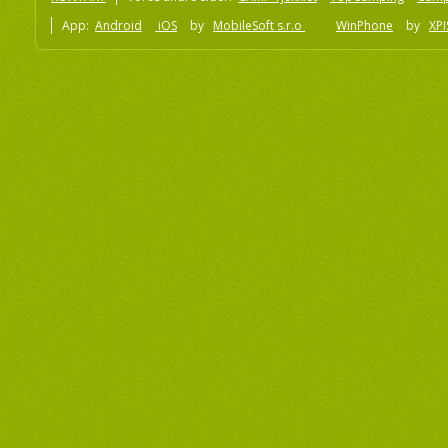
App:
Android
iOS
by
MobileSoft s.r.o
WinPhone
by
XPI