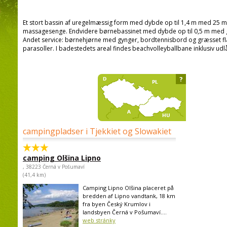
Et stort bassin af uregelmæssig form med dybde op til 1,4 m med 25 
massagesenge. Endvidere børnebassinet med dybde op til 0,5 m med 
Andet service: børnehjørne med gynger, bordtennisbord og græsset 
parasoller. I badestedets areal findes beachvolleyballbane inklusiv udl
?
campingpladser i Tjekkiet og Slowakiet
camping Olšina Lipno
, 38223 Černá v Pošumaví
(41,4 km)
Camping Lipno Olšina placeret på
bredden af Lipno vandtank, 18 km
fra byen Český Krumlov i
landsbyen Černá v Pošumaví....
web stránky