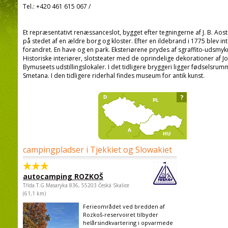
Tel.:
+420 461 615 067
/
Et repræsentativt renæssanceslot, bygget efter tegningerne af J. B. Aosta
på stedet af en ældre borg og kloster. Efter en ildebrand i 1775 blev int
forandret. En have og en park. Eksteriørene prydes af sgraffito-udsmyk
Historiske interiører, slotsteater med de oprindelige dekorationer af Jos
Bymuseets udstillingslokaler. I det tidligere bryggeri ligger fødselsr
Smetana. I den tidligere riderhal findes museum for antik kunst.
?
campingpladser i Tjekkiet og Slowakiet
autocamping ROZKOŠ
Třída.T.G.Masaryka 836, 55203 Česká Skalice
(61,1 km)
Ferieområdet ved bredden af
Rozkoš-reservoiret tilbyder
helårsindkvartering i opvarmede