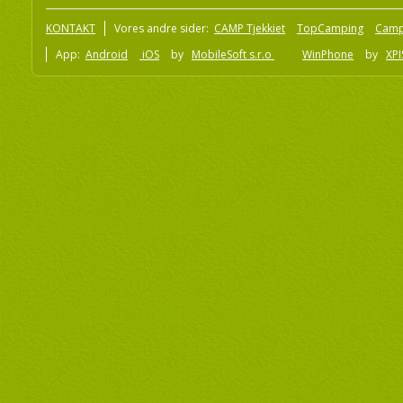
KONTAKT
Vores andre sider:
CAMP Tjekkiet
TopCamping
Camp
App:
Android
iOS
by
MobileSoft s.r.o
WinPhone
by
XPI