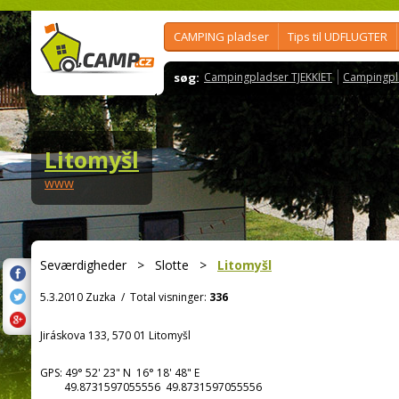
CAMPING pladser
Tips til UDFLUGTER
søg:
Campingpladser TJEKKIET
Campingpl
Litomyšl
www
Seværdigheder
>
Slotte
>
Litomyšl
5.3.2010 Zuzka
/
Total visninger:
336
Jiráskova 133, 570 01 Litomyšl
GPS:
49° 52' 23"
N
16° 18' 48"
E
49.8731597055556 49.8731597055556