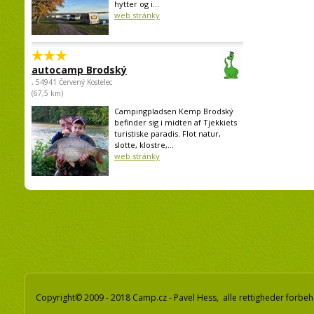
hytter og i...
web stránky
autocamp Brodský
, 54941 Červený Kostelec
(67,5 km)
Campingpladsen Kemp Brodský
befinder sig i midten af Tjekkiets
turistiske paradis. Flot natur,
slotte, klostre,...
web stránky
Copyright© 2009 - 2018 Camp.cz - Pavel Hess, alle rettigheder forbeh