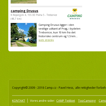
camping Drusus
K Reporyjim 4, 155 00 Praha 5 - Trebonice
(48,7 km)
Camping Drusus ligger i den
vestlige udkant af Prag, i bydelen
Trebonice, kun 10 km fra det
historiske centrum og 1,5 km...
web stránky
Copyright© 2009 - 2018 Camp.cz - Pavel Hess, alle rettigheder forbeh
KONTAKT
Vores andre sider:
CAMP Tjekkiet
TopCamping
Camp