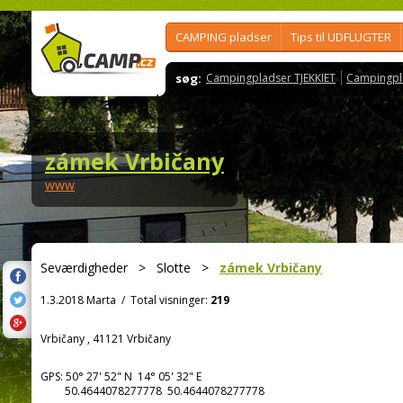
CAMPING pladser
Tips til UDFLUGTER
søg:
Campingpladser TJEKKIET
Campingpl
zámek Vrbičany
www
Seværdigheder
>
Slotte
>
zámek Vrbičany
1.3.2018 Marta
/
Total visninger:
219
Vrbičany , 41121 Vrbičany
GPS:
50° 27' 52"
N
14° 05' 32"
E
50.4644078277778 50.4644078277778