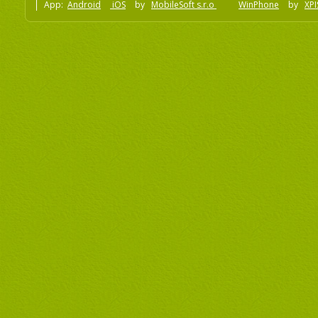
App:
Android
iOS
by
MobileSoft s.r.o
WinPhone
by
XPI