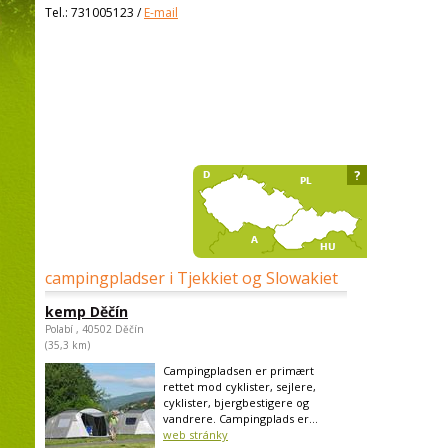
Tel.:
731005123
/
E-mail
?
campingpladser i Tjekkiet og Slowakiet
kemp Děčín
Polabí , 40502 Děčín
(35,3 km)
Campingpladsen er primært
rettet mod cyklister, sejlere,
cyklister, bjergbestigere og
vandrere. Campingplads er...
web stránky