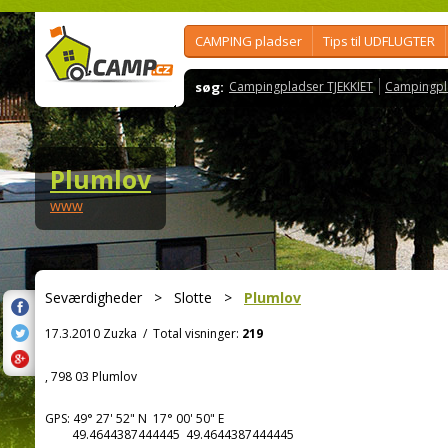
CAMPING pladser
Tips til UDFLUGTER
søg:
Campingpladser TJEKKIET
Campingpl
Plumlov
www
Seværdigheder
>
Slotte
>
Plumlov
17.3.2010 Zuzka
/
Total visninger:
219
, 798 03 Plumlov
GPS:
49° 27' 52"
N
17° 00' 50"
E
49.4644387444445 49.4644387444445