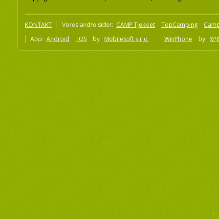
KONTAKT
Vores andre sider:
CAMP Tjekkiet
TopCamping
Camp
App:
Android
iOS
by
MobileSoft s.r.o
WinPhone
by
XPI