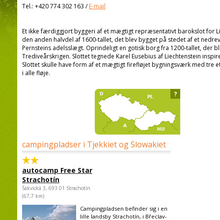
Tel.:
+420 774 302 163
/
E-mail
Et ikke færdiggjort byggeri af et mægtigt repræsentativt barokslot for L
den anden halvdel af 1600-tallet, det blev bygget på stedet af et nedre
Pernsteins adelsslægt. Oprindeligt en gotisk borg fra 1200-tallet, der 
Trediveårskrigen. Slottet tegnede Karel Eusebius af Liechtenstein inspir
Slottet skulle have form af et mægtigt firefløjet bygningsværk med tre 
i alle fløje.
?
campingpladser i Tjekkiet og Slowakiet
autocamp Free Star
Strachotín
Šakvická 3, 693 01 Strachotín
(67,7 km)
Campingpladsen befinder sig i en
lille landsby Strachotín, i Břeclav-