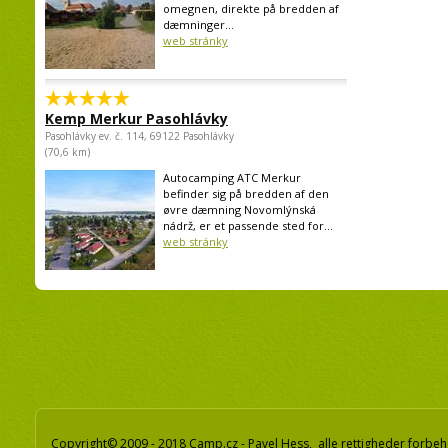
omegnen, direkte på bredden af
dæmninger...
web stránky
Kemp Merkur Pasohlávky
Pasohlávky ev. č. 114, 69122 Pasohlávky
(70,6 km)
Autocamping ATC Merkur
befinder sig på bredden af den
øvre dæmning Novomlýnská
nádrž, er et passende sted for...
web stránky
Copyright© 2009 - 2018 Camp.cz - Pavel Hess, alle rettigheder forbeh