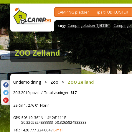
CAMPING pladser
Tips til UDFLUGTER
søg:
Campingpladser TJEKKIET
Campingpl
ZOO Zelland
Underholdning
>
Zoo
>
ZOO Zelland
20.3.2010 pavel
/
Total visninger:
317
Zelčín 1, 276 01 Hořín
GPS:
50° 19' 36"
N
14° 26' 11"
E
50.3265824833333 50.3265824833333
Tel.:
+420 777 334 064
/
E-mail