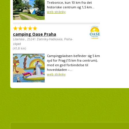
Trebonice, kun 10 km fra det
historiske centrum og 1,5 km...
web stránky
camping Oase Praha
Libeňská , 25241 Zlatníky-Hodkovice, Praha-
západ
(41,8 km)
Campingpladsen befinder sig 5 km
syd for Prag (15 km fra centrum),
med en god forbindelse til
hovedstaden –...
web stránky