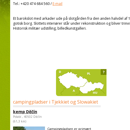
Tel.:
+420 474 684 560
/
E-mail
Et barokslot med arkader ude på slotgården fra den anden halvdel af 16
gotisk borg. Slottets interiører står under rekonstruktion og bliver trinvis
Historisk militær udstilling, billedkunstgalleri.
?
campingpladser i Tjekkiet og Slowakiet
kemp Děčín
Polabí , 40502 Děčín
(61,3 km)
Campingpladsen er primært