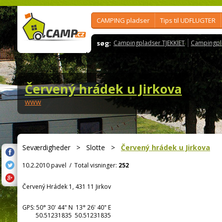
CAMPING pladser
Tips til UDFLUGTER
søg:
Campingpladser TJEKKIET
Campingpl
Červený hrádek u Jirkova
www
Seværdigheder
>
Slotte
>
Červený hrádek u Jirkova
10.2.2010 pavel
/
Total visninger:
252
Červený Hrádek 1, 431 11 Jirkov
GPS:
50° 30' 44"
N
13° 26' 40"
E
50.51231835 50.51231835