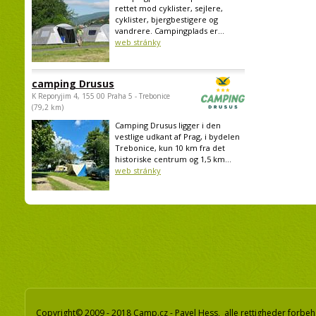
rettet mod cyklister, sejlere,
cyklister, bjergbestigere og
vandrere. Campingplads er...
web stránky
camping Drusus
K Reporyjim 4, 155 00 Praha 5 - Trebonice
(79,2 km)
Camping Drusus ligger i den
vestlige udkant af Prag, i bydelen
Trebonice, kun 10 km fra det
historiske centrum og 1,5 km...
web stránky
Copyright© 2009 - 2018 Camp.cz - Pavel Hess, alle rettigheder forbeh