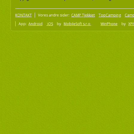
KONTAKT
Vores andre sider:
CAMP Tjekkiet
TopCamping
Camp
App:
Android
iOS
by
MobileSoft s.r.o
WinPhone
by
XPI