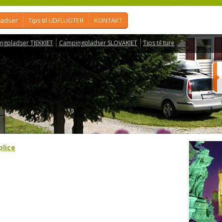
ladser
Tips til UDFLUGTER
KONTAKT
ngpladser TJEKKIET
Campingpladser SLOVAKIET
Tips til ture
plice