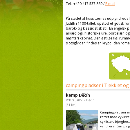
Tel.:
+420 417 537 869
/
E-mail
På stedet af hussitternes udplyndrede 
Judith i 1100-tallet, opstod et gotisk f
barok- og klassicistisk stil. En engels
arkæologi, historiske ure, porcelæn og
mønteri kabinet. Den østlige fløj rum
slotsgården findes en krypt i den roma
campingpladser i Tjekkiet og
kemp Děčín
Polabí , 40502 Děčín
(31 km)
Campingpladsen er
rettet mod cyklister
cyklister, bjergbes
vandrere. Campingp