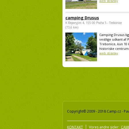
web stránky
camping Drusus
K Reporyjim 4, 155 00 Praha 5 - Trebonice
(73,6 km)
Camping Drusus lig
vestlige udkant af 
Trebonice, kun 10 
historiske centrum 
web stránky
Copyright© 2009 - 2018 Camp.cz - Pav
KONTAKT
Vores andre sider:
CAMP