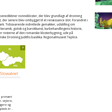
benediktiner nonnekloster, der blev grundlagt af dronning
ort, der senere blev ombygget til et renæssance slot. Forandret i
k park. Tidssvarende indrettede gemakker, udstilling om
 keramik, gotisk og barokkunst, kurbehandlingens historie,
mer resterne af den romanske klosterbygning, ude på
nske Dronning Judiths basilika. Regionalmuseet Teplice.
?
 Slowakiet
 primært
, sejlere,
tigere og
lads er...