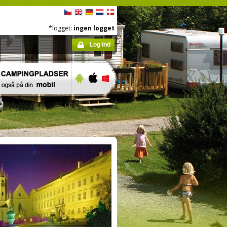
*logget:
ingen logget
Log ind