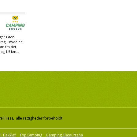
ger i den
Prag, i bydelen
km fra det
og 1,5 km...
el Hess, alle rettigheder forbeholdt
 Tjekkiet
TopCamping
Camping Oase Praha