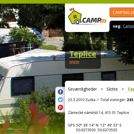
CAMPING p
søg:
Campi
Teplice
www
Seværdigheder
>
Slotte
>
Te
23.3.2010 Zuzka
/
Total visninger:
243
Zámecké náměstí 14, 415 01 Teplice
GPS:
50° 38' 14"
N
13° 49' 33"
E
50.6373503 50.6373503