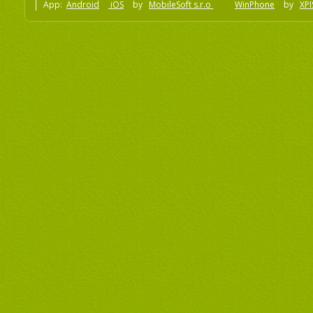
App:
Android
iOS
by
MobileSoft s.r.o
WinPhone
by
XPI