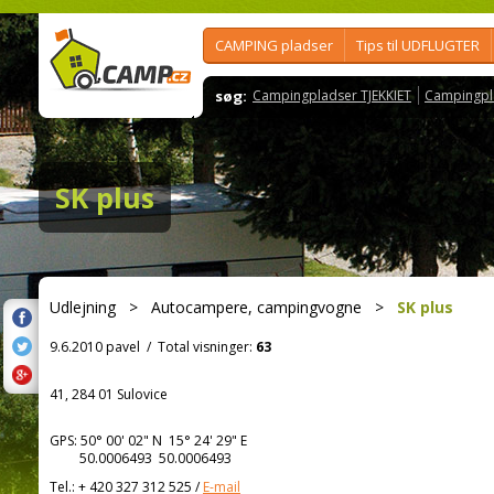
CAMPING pladser
Tips til UDFLUGTER
søg:
Campingpladser TJEKKIET
Campingpl
SK plus
Udlejning
>
Autocampere, campingvogne
>
SK plus
9.6.2010 pavel
/
Total visninger:
63
41, 284 01 Sulovice
GPS:
50° 00' 02"
N
15° 24' 29"
E
50.0006493 50.0006493
Tel.:
+ 420 327 312 525
/
E-mail