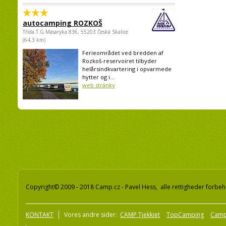
autocamping ROZKOŠ
Třída.T.G.Masaryka 836, 55203 Česká Skalice
(64,3 km)
Ferieområdet ved bredden af
Rozkoš-reservoiret tilbyder
helårsindkvartering i opvarmede
hytter og i...
web stránky
Copyright© 2009 - 2018 Camp.cz - Pavel Hess, alle rettigheder forbeh
KONTAKT
Vores andre sider:
CAMP Tjekkiet
TopCamping
Camp