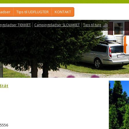
ladser
Tips til UDFLUGTER
KONTAKT
ngpladser TJEKKIET
Campingpladser SLOVAKIET
Tips til ture
štát
5556