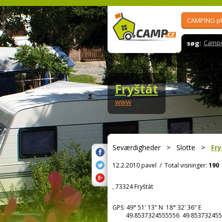
CAMPING p
søg:
Campi
Fryštát
www
Seværdigheder
>
Slotte
>
Fry
12.2.2010 pavel
/
Total visninger:
190
, 73324 Fryštát
GPS:
49° 51' 13"
N
18° 32' 36"
E
49.8537324555556 49.853732455