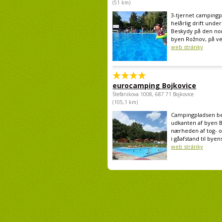
(51 km)
3-tjernet camping
helårlig drift unde
Beskydy på den nor
byen Rožnov, på ve
web stránky
eurocamping Bojkovice
Štefánikova 1008, 687 71 Bojkovice
(105,1 km)
Campingpladsen bef
udkanten af byen B
nærheden af tog- 
i gåafstand til byens
web stránky