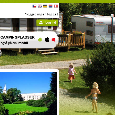
*logget:
ingen logget
Log ind