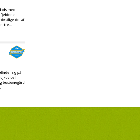
plads med
r fjeldene
døstlige del af
nstre...
inder sig på
ojkovice i
og busbanegård
...