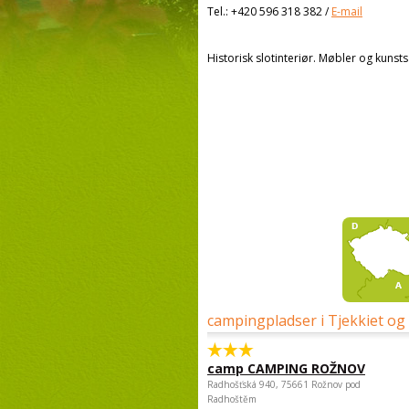
Tel.:
+420 596 318 382
/
E-mail
Historisk slotinteriør. Møbler og kunsts
campingpladser i Tjekkiet og
camp CAMPING ROŽNOV
Radhošťská 940, 75661 Rožnov pod
Radhoštěm