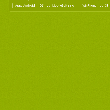
App:
Android
iOS
by
MobileSoft s.r.o
WinPhone
by
XPI