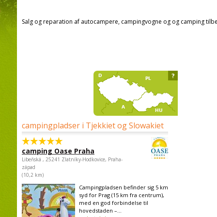
Salg og reparation af autocampere, campingvogne og og camping tilb
?
campingpladser i Tjekkiet og Slowakiet
camping Oase Praha
Libeňská , 25241 Zlatníky-Hodkovice, Praha-
západ
(10,2 km)
Campingpladsen befinder sig 5 km
syd for Prag (15 km fra centrum),
med en god forbindelse til
hovedstaden –...