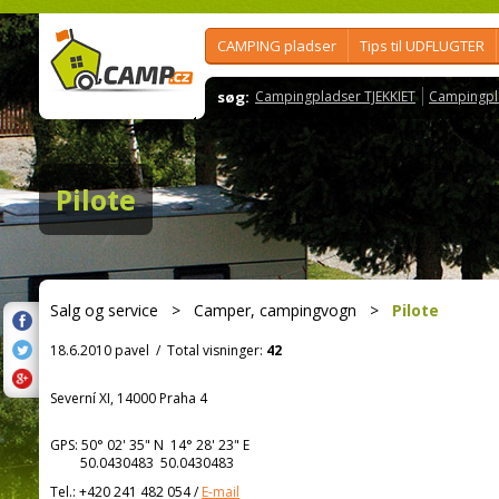
CAMPING pladser
Tips til UDFLUGTER
søg:
Campingpladser TJEKKIET
Campingpl
Pilote
Salg og service
>
Camper, campingvogn
>
Pilote
18.6.2010 pavel
/
Total visninger:
42
Severní XI, 14000 Praha 4
GPS:
50° 02' 35"
N
14° 28' 23"
E
50.0430483 50.0430483
Tel.:
+420 241 482 054
/
E-mail