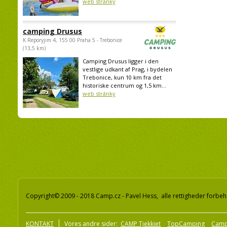
web stránky
camping Drusus
K Reporyjim 4, 155 00 Praha 5 - Trebonice
(13,5 km)
Camping Drusus ligger i den
vestlige udkant af Prag, i bydelen
Trebonice, kun 10 km fra det
historiske centrum og 1,5 km...
web stránky
Copyright© 2009 - 2018 Camp.cz - Pavel Hess, alle rettigheder forbeh
KONTAKT
Vores andre sider:
CAMP Tjekkiet
TopCamping
Camp