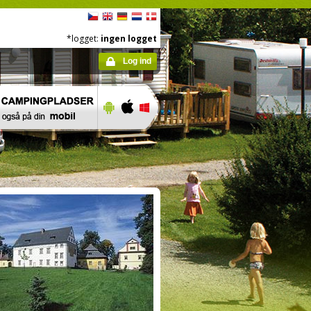
*logget:
ingen logget
Log ind