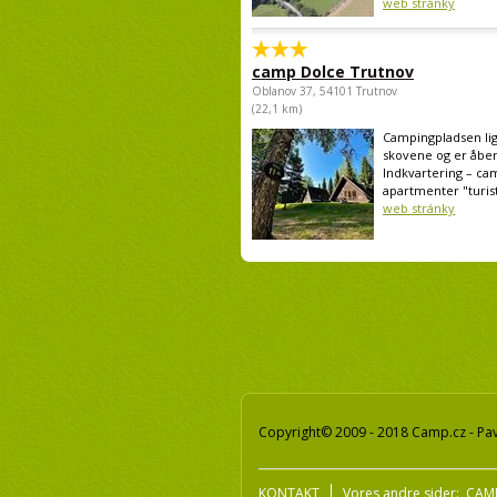
web stránky
camp Dolce Trutnov
Oblanov 37, 54101 Trutnov
(22,1 km)
Campingpladsen lig
skovene og er åben
Indkvartering – ca
apartmenter "turisti
web stránky
Copyright© 2009 - 2018 Camp.cz - Pav
KONTAKT
Vores andre sider:
CAMP