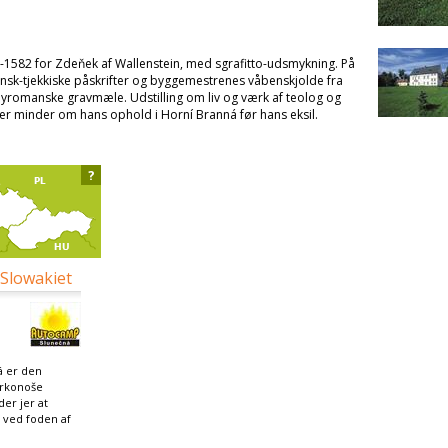
3-1582 for Zdeňek af Wallenstein, med sgrafitto-udsmykning. På
insk-tjekkiske påskrifter og byggemestrenes våbenskjolde fra
nyromanske gravmæle. Udstilling om liv og værk af teolog og
r minder om hans ophold i Horní Branná før hans eksil.
?
 Slowakiet
 er den
Krkonoše
er jer at
e ved foden af