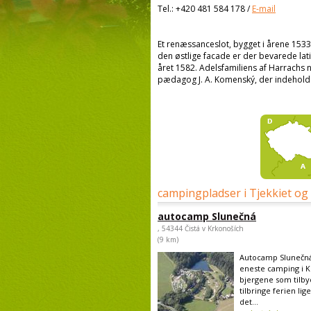
Tel.:
+420 481 584 178
/
E-mail
Et renæssanceslot, bygget i årene 153
den østlige facade er der bevarede lat
året 1582. Adelsfamiliens af Harrachs 
pædagog J. A. Komenský, der indeholde
campingpladser i Tjekkiet og
autocamp Slunečná
, 54344 Čistá v Krkonoších
(9 km)
Autocamp Slunečná
eneste camping i 
bjergene som tilbyd
tilbringe ferien lig
det...