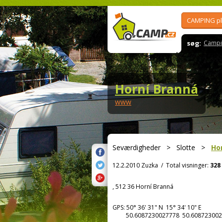
CAMPING p
søg:
Campi
Horní Branná
www
Seværdigheder
>
Slotte
>
Ho
12.2.2010 Zuzka
/
Total visninger:
328
, 512 36 Horní Branná
GPS:
50° 36' 31"
N
15° 34' 10"
E
50.6087230027778 50.608723002