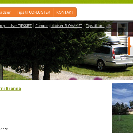
ladser
Tips til UDFLUGTER
KONTAKT
ngpladser TJEKKIET
Campingpladser SLOVAKIET
Tips til ture
rní Branná
7778