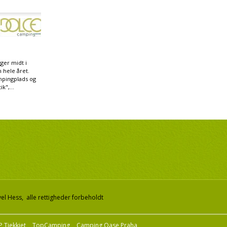
ger midt i
 hele året.
mpingplads og
k",...
el Hess, alle rettigheder forbeholdt
 Tjekkiet
TopCamping
Camping Oase Praha