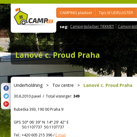
CAMPING pladser
Tips til UDFLUGTER
søg:
Campingpladser TJEKKIET
Campingpl
Lanové c. Proud Praha
Underholdning
>
Tov centre
>
Lanové c. Proud Praha
30.6.2010 pavel
/
Total visninger:
349
Rubeška 393, 190 00 Praha 9
GPS:
50° 06' 39"
N
14° 29' 42"
E
50.1107737 50.1107737
Tel.:
+420 605 215 396
/
E-mail