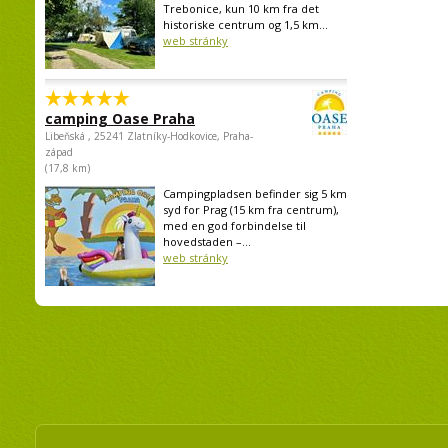
Trebonice, kun 10 km fra det
historiske centrum og 1,5 km...
web stránky
camping Oase Praha
Libeňská , 25241 Zlatníky-Hodkovice, Praha-
západ
(17,8 km)
Campingpladsen befinder sig 5 km
syd for Prag (15 km fra centrum),
med en god forbindelse til
hovedstaden –...
web stránky