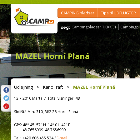
CAMPING pladser
Tips til UDFLUGTER
søg:
Campingpladser TJEKKIET
Campingpl
MAZEL Horní Planá
Udlejning
>
Kano, raft
>
MAZEL Horní Planá
13.7.2010 Marta
/
Total visninger:
43
Sídliště Míru 310, 382 26 Horní Planá
GPS:
48° 45' 57"
N
14° 01' 42"
E
48.7656999 48.7656999
Tel.:
+420 606 455 524
/
E-mail