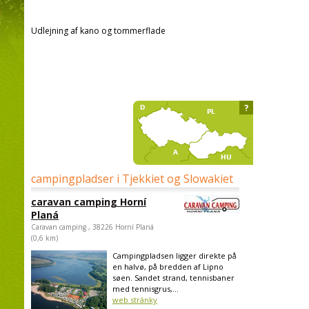
Udlejning af kano og tommerflade
?
campingpladser i Tjekkiet og Slowakiet
caravan camping Horní
Planá
Caravan camping , 38226 Horní Planá
(0,6 km)
Campingpladsen ligger direkte på
en halvø, på bredden af Lipno
søen. Sandet strand, tennisbaner
med tennisgrus,...
web stránky