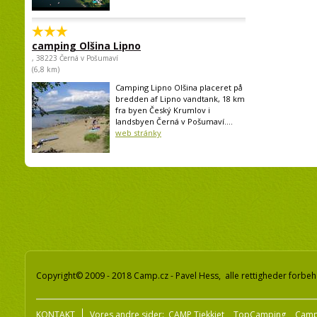
camping Olšina Lipno
, 38223 Černá v Pošumaví
(6,8 km)
Camping Lipno Olšina placeret på
bredden af Lipno vandtank, 18 km
fra byen Český Krumlov i
landsbyen Černá v Pošumaví....
web stránky
Copyright© 2009 - 2018 Camp.cz - Pavel Hess, alle rettigheder forbeh
KONTAKT
Vores andre sider:
CAMP Tjekkiet
TopCamping
Camp