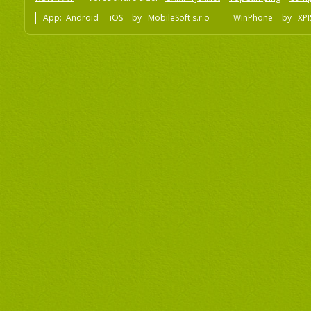
App:
Android
iOS
by
MobileSoft s.r.o
WinPhone
by
XPI