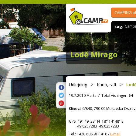
CAMPING p
søg:
Campi
Lodě Mirago
Udlejning
>
Kano, raft
>
Lod
19.7.2010 Marta
/
Total visninger:
54
Klínová 6/840, 790 00 Moravská Ostrav
GPS:
49° 49' 33"
N
18° 14' 48"
E
49.8257283 49.8257283
Tel.:
+420 608 911 416
/
E-mail