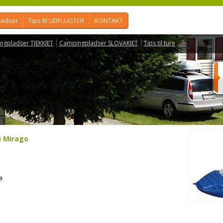
ladser
Tips til UDFLUGTER
KONTAKT
ngpladser TJEKKIET
Campingpladser SLOVAKIET
Tips til ture
ě Mirago
a