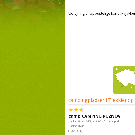
Udlejning af oppustelige kano, kajakk
campingpladser i Tjekkiet og
camp CAMPING ROŽNOV
Radhošťská 940, 75661 Rožnov pod
Radhoštěm
(40,4 km)