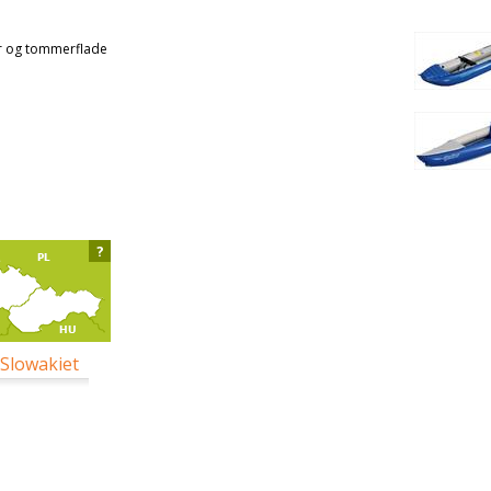
er og tommerflade
?
 Slowakiet