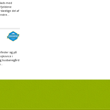
plads med
r fjeldene
døstlige del af
nstre...
inder sig på
ojkovice i
og busbanegård
...