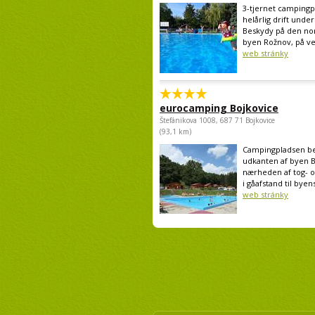
3-tjernet camping
helårlig drift unde
Beskydy på den nor
byen Rožnov, på ve
web stránky
eurocamping Bojkovice
Štefánikova 1008, 687 71 Bojkovice
(93,1 km)
Campingpladsen bef
udkanten af byen B
nærheden af tog- 
i gåafstand til byens
web stránky