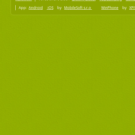
App:
Android
iOS
by
MobileSoft s.r.o
WinPhone
by
XPI