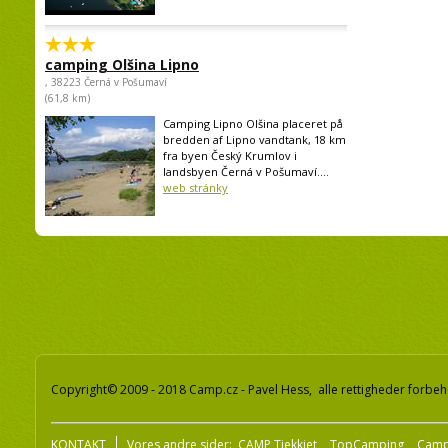
camping Olšina Lipno
, 38223 Černá v Pošumaví
(61,8 km)
Camping Lipno Olšina placeret på
bredden af Lipno vandtank, 18 km
fra byen Český Krumlov i
landsbyen Černá v Pošumaví....
web stránky
Copyright© 2009 - 2018 Camp.cz - Pavel Hess, alle rettigheder forbeh
KONTAKT
Vores andre sider:
CAMP Tjekkiet
TopCamping
Camp