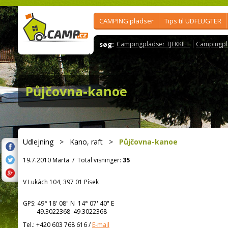
CAMPING pladser
Tips til UDFLUGTER
søg:
Campingpladser TJEKKIET
Campingpl
Půjčovna-kanoe
Udlejning
>
Kano, raft
>
Půjčovna-kanoe
19.7.2010 Marta
/
Total visninger:
35
V Lukách 104, 397 01 Písek
GPS:
49° 18' 08"
N
14° 07' 40"
E
49.3022368 49.3022368
Tel.:
+420 603 768 616
/
E-mail