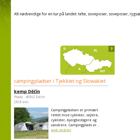
Alt nødvendige for en tur på landet: telte, soveposer, soveposer, rygsæ
?
campingpladser i Tjekkiet og Slowakiet
kemp Děčín
Polabí , 40502 Děčín
(30,8 km)
Campingpladsen er primært
rettet mod cyklister, sejlere,
cyklister, bjergbestigere og
vandrere. Campingplads er...
web stránky