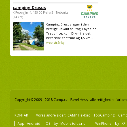
camping Drusus
K Reporyjim 4, 155 00 Praha 5 - Trebonice
(74 km)
Camping Drusus ligger i den
vestlige udkant af Prag, i bydelen
Trebonice, kun 10 km fra det
historiske centrum og 1,5 km...
web stránky
Copyright© 2009 - 2018 Camp.cz - Pavel Hess, alle rettigheder forbeh
KONTAKT
Vores andre sider:
CAMP Tjekkiet
TopCamping
Camp
App:
Android
iOS
by
MobileSoft s.r.o
WinPhone
by
XPI