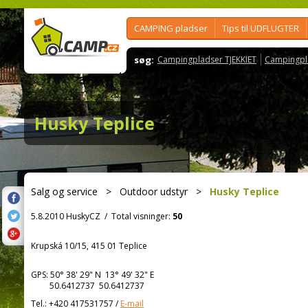
CAMPING pladser
Tips til UDFLUGTER
søg:
Campingpladser TJEKKIET
Campingpl
Husky Teplice
Salg og service
>
Outdoor udstyr
>
Husky Teplice
5.8.2010 HuskyCZ
/
Total visninger:
50
Krupská 10/15, 415 01 Teplice
GPS:
50° 38' 29"
N
13° 49' 32"
E
50.6412737 50.6412737
Tel.:
+420 417531757
/
E-mail