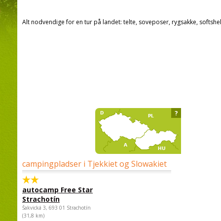
Alt nodvendige for en tur på landet: telte, soveposer, rygsakke, softshel
?
campingpladser i Tjekkiet og Slowakiet
autocamp Free Star
Strachotín
Šakvická 3, 693 01 Strachotín
(31,8 km)