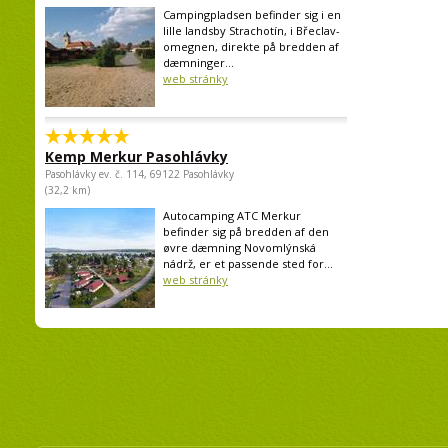
Campingpladsen befinder sig i en
lille landsby Strachotín, i Břeclav-
omegnen, direkte på bredden af
dæmninger...
web stránky
Kemp Merkur Pasohlávky
Pasohlávky ev. č. 114, 69122 Pasohlávky
(32,2 km)
Autocamping ATC Merkur
befinder sig på bredden af den
øvre dæmning Novomlýnská
nádrž, er et passende sted for...
web stránky