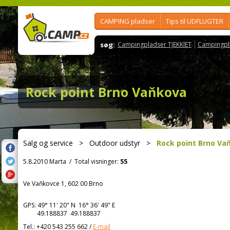
CAMPING pladser
Tips til UDFLUGTER
søg:
Campingpladser TJEKKIET
Campingpl
Rock point Brno Vaňkova
Salg og service
>
Outdoor udstyr
>
Rock point Brno Va
5.8.2010 Marta
/
Total visninger:
55
Ve Vaňkovce 1, 602 00 Brno
GPS:
49° 11' 20"
N
16° 36' 49"
E
49.188837 49.188837
Tel.:
+420 543 255 662
/
E-mail