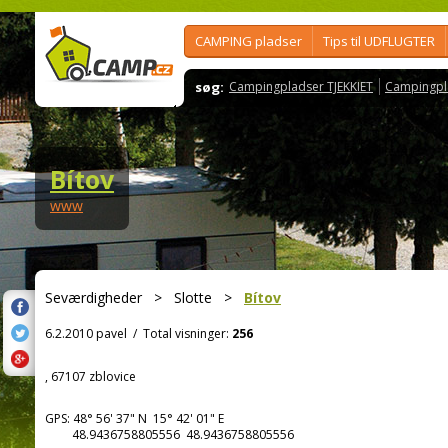
CAMPING pladser
Tips til UDFLUGTER
søg:
Campingpladser TJEKKIET
Campingpl
Bítov
www
Seværdigheder
>
Slotte
>
Bítov
6.2.2010 pavel
/
Total visninger:
256
, 67107 zblovice
GPS:
48° 56' 37"
N
15° 42' 01"
E
48.9436758805556 48.9436758805556