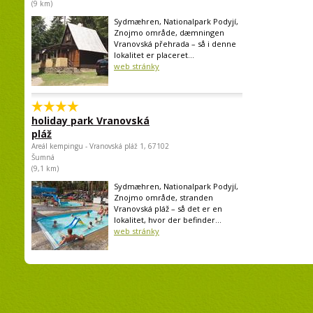
(9 km)
Sydmæhren, Nationalpark Podyjí,
Znojmo område, dæmningen
Vranovská přehrada – så i denne
lokalitet er placeret...
web stránky
holiday park Vranovská
pláž
Areál kempingu - Vranovská pláž 1, 67102
Šumná
(9,1 km)
Sydmæhren, Nationalpark Podyjí,
Znojmo område, stranden
Vranovská pláž – så det er en
lokalitet, hvor der befinder...
web stránky