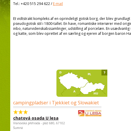
Tel.:
+420 515 294 622
/
E-mail
Et vidtstrakt kompleks af en oprindeligt gotisk borg, der blev grundlagt 
pseudogotisk stil i 1800-tallet. En have, romantiske interiører med origi
inbo, naturvidenskabssamlinger, udstilling af porcelæn. En usædvanli
og katte, som blev oprettet af en særling og ejeren af borgen baron H
?
campingpladser i Tjekkiet og Slowakiet
chatová osada U lesa
Vranovská přehrada - pláž 680, 67102
Šumná