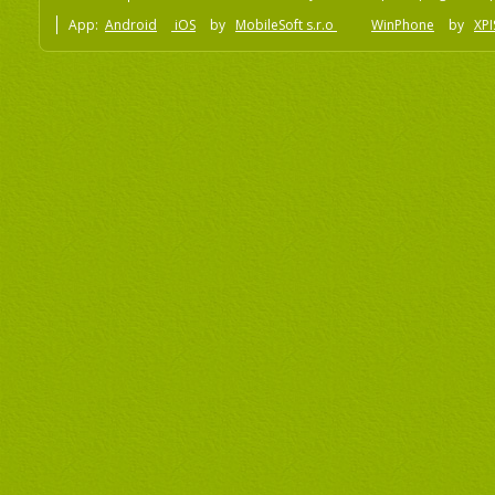
App:
Android
iOS
by
MobileSoft s.r.o
WinPhone
by
XPI