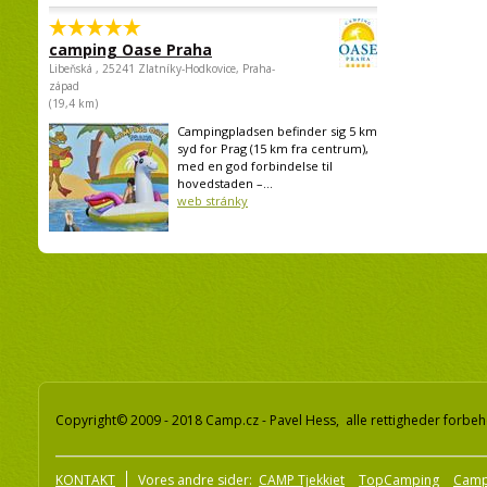
camping Oase Praha
Libeňská , 25241 Zlatníky-Hodkovice, Praha-
západ
(19,4 km)
Campingpladsen befinder sig 5 km
syd for Prag (15 km fra centrum),
med en god forbindelse til
hovedstaden –...
web stránky
Copyright© 2009 - 2018 Camp.cz - Pavel Hess, alle rettigheder forbeh
KONTAKT
Vores andre sider:
CAMP Tjekkiet
TopCamping
Camp