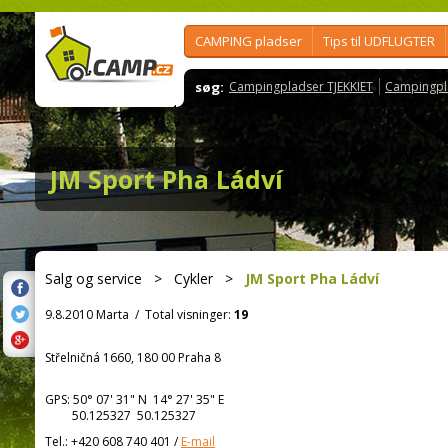
CAMPING pladser
Tips til UDFLUGTER
søg:
Campingpladser TJEKKIET
Campingpl
JM Sport Pha Ládví
Salg og service
>
Cykler
>
JM Sport Pha Ládví
9.8.2010 Marta
/
Total visninger:
19
Střelničná 1660, 180 00 Praha 8
GPS:
50° 07' 31"
N
14° 27' 35"
E
50.125327 50.125327
Tel.:
+420 608 740 401
/
E-mail