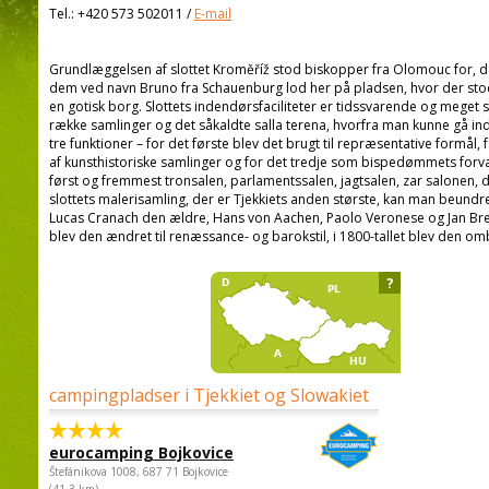
Tel.:
+420 573 502011
/
E-mail
Grundlæggelsen af slottet Kroměříž stod biskopper fra Olomouc for, de f
dem ved navn Bruno fra Schauenburg lod her på pladsen, hvor der stod
en gotisk borg. Slottets indendørsfaciliteter er tidssvarende og meget
række samlinger og det såkaldte salla terena, hvorfra man kunne gå ind 
tre funktioner – for det første blev det brugt til repræsentative formål, 
af kunsthistoriske samlinger og for det tredje som bispedømmets forva
først og fremmest tronsalen, parlamentssalen, jagtsalen, zar salonen, 
slottets malerisamling, der er Tjekkiets anden største, kan man beundr
Lucas Cranach den ældre, Hans von Aachen, Paolo Veronese og Jan Breu
blev den ændret til renæssance- og barokstil, i 1800-tallet blev den om
?
campingpladser i Tjekkiet og Slowakiet
eurocamping Bojkovice
Štefánikova 1008, 687 71 Bojkovice