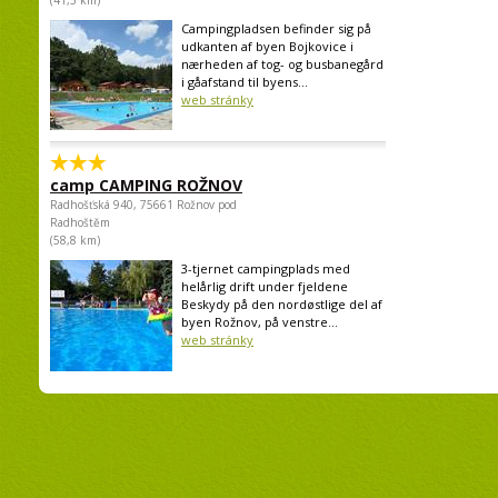
(41,3 km)
Campingpladsen befinder sig på
udkanten af byen Bojkovice i
nærheden af tog- og busbanegård
i gåafstand til byens...
web stránky
camp CAMPING ROŽNOV
Radhošťská 940, 75661 Rožnov pod
Radhoštěm
(58,8 km)
3-tjernet campingplads med
helårlig drift under fjeldene
Beskydy på den nordøstlige del af
byen Rožnov, på venstre...
web stránky