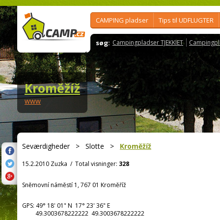
CAMPING pladser
Tips til UDFLUGTER
søg:
Campingpladser TJEKKIET
Campingpl
Kroměžíž
www
Seværdigheder
>
Slotte
>
Kroměžíž
15.2.2010 Zuzka
/
Total visninger:
328
Sněmovní náměstí 1, 767 01 Kroměříž
GPS:
49° 18' 01"
N
17° 23' 36"
E
49.3003678222222 49.3003678222222