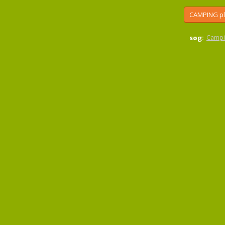
CAMPING p
søg:
Campi