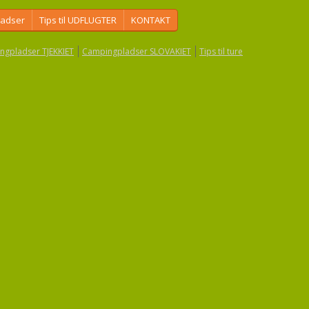
ladser
Tips til UDFLUGTER
KONTAKT
ngpladser TJEKKIET
Campingpladser SLOVAKIET
Tips til ture