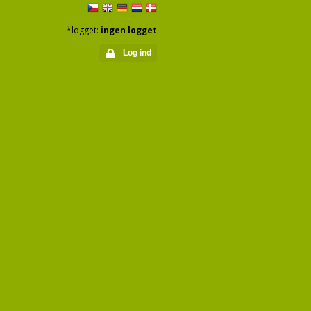
*logget:
ingen logget
Log ind