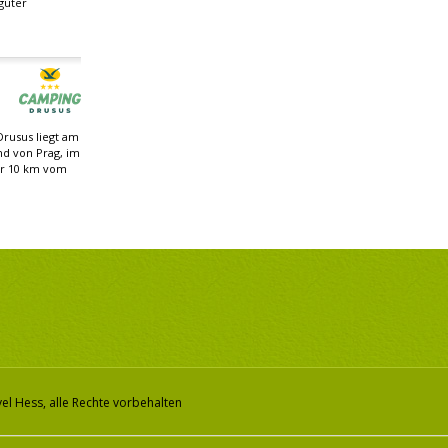
guter
rusus liegt am
nd von Prag, im
ur 10 km vom
el Hess, alle Rechte vorbehalten