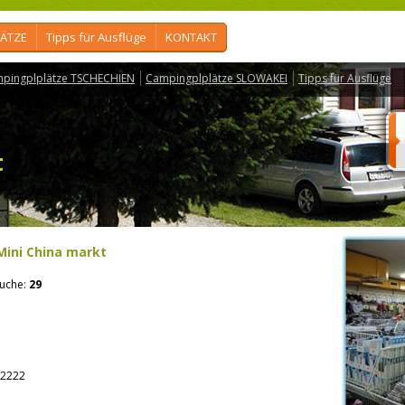
ÄTZE
Tipps für Ausflüge
KONTAKT
pingplplätze TSCHECHIEN
Campingplplätze SLOWAKEI
Tipps für Ausflüge
t
Mini China markt
uche:
29
2222