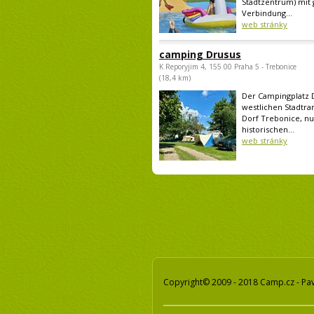
Stadtzentrum) mit 
Verbindung...
web stránky
camping Drusus
K Reporyjim 4, 155 00 Praha 5 - Trebonice
(18,4 km)
Der Campingplatz D
westlichen Stadtra
Dorf Trebonice, n
historischen...
web stránky
Copyright© 2009 - 2018 Camp.cz - Pav