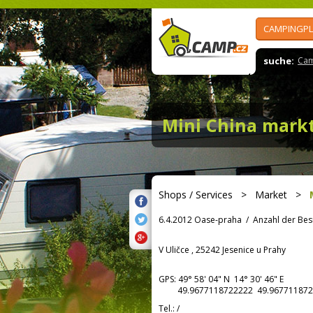
CAMPINGPL
suche:
Cam
Mini China mark
Shops / Services
>
Market
>
6.4.2012 Oase-praha
/
Anzahl der Bes
V Uličce , 25242 Jesenice u Prahy
GPS:
49° 58' 04"
N
14° 30' 46"
E
49.9677118722222 49.967711872
Tel.:
/