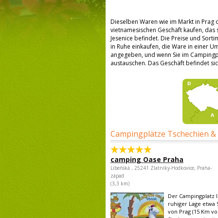
Dieselben Waren wie im Markt in Prag
vietnamesischen Geschäft kaufen, das
Jesenice befindet. Die Preise und Sorti
in Ruhe einkaufen, die Ware in einer U
angegeben, und wenn Sie im Campingpla
austauschen. Das Geschäft befindet si
Campingplätze Tschechien &
camping Oase Praha
Libeňská , 25241 Zlatníky-Hodkovice, Praha-
západ
(3,3 km)
Der Campingplatz li
ruhiger Lage etwa 
von Prag (15 Km v