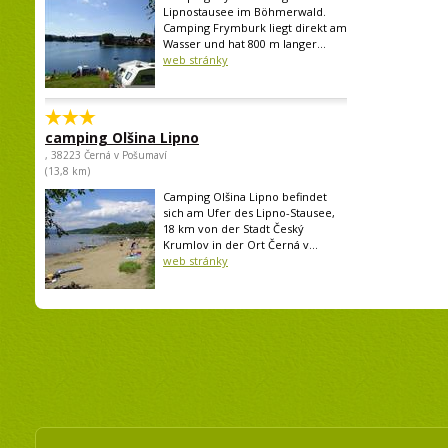
Lipnostausee im Böhmerwald.
Camping Frymburk liegt direkt am
Wasser und hat 800 m langer...
web stránky
camping Olšina Lipno
, 38223 Černá v Pošumaví
(13,8 km)
Camping Olšina Lipno befindet
sich am Ufer des Lipno-Stausee,
18 km von der Stadt Český
Krumlov in der Ort Černá v...
web stránky