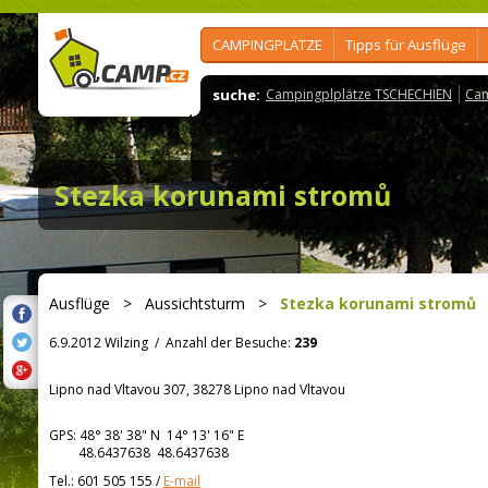
CAMPINGPLÄTZE
Tipps für Ausflüge
suche:
Campingplplätze TSCHECHIEN
Cam
Stezka korunami stromů
Ausflüge
>
Aussichtsturm
>
Stezka korunami stromů
6.9.2012 Wilzing
/
Anzahl der Besuche:
239
Lipno nad Vltavou 307, 38278 Lipno nad Vltavou
GPS:
48° 38' 38"
N
14° 13' 16"
E
48.6437638 48.6437638
Tel.:
601 505 155
/
E-mail