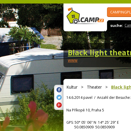
CAMPINGPL
suche:
Cam
Black light theat
www
Kultur
>
Theater
>
Black lig
14.6.2014 pavel
/
Anzahl der Besuche:
Na Příkopě 10, Praha 5
GPS:
50° 05' 06"
N
14° 25' 29"
E
50.0850909 50.0850909