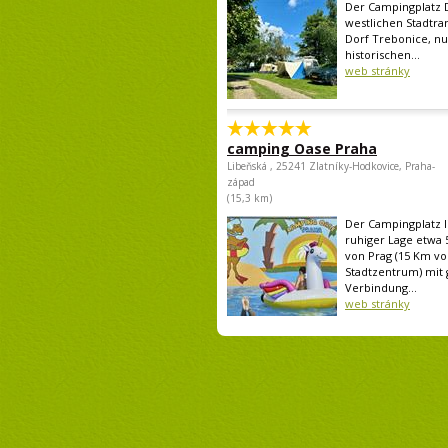
Der Campingplatz D
westlichen Stadtra
Dorf Trebonice, n
historischen...
web stránky
camping Oase Praha
Libeňská , 25241 Zlatníky-Hodkovice, Praha-
západ
(15,3 km)
Der Campingplatz li
ruhiger Lage etwa 
von Prag (15 Km v
Stadtzentrum) mit 
Verbindung...
web stránky