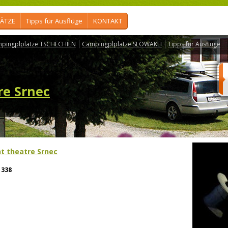
ÄTZE
Tipps für Ausflüge
KONTAKT
pingplplätze TSCHECHIEN
Campingplplätze SLOWAKEI
Tipps für Ausflüge
re Srnec
ht theatre Srnec
338