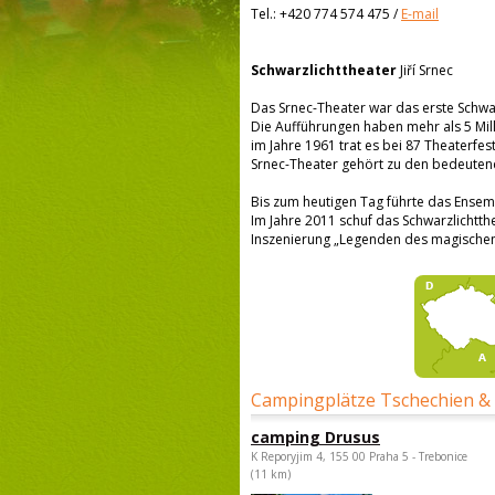
Tel.:
+420 774 574 475
/
E-mail
Schwarzlichttheater
Jiří Srnec
Das Srnec-Theater war das erste Schwar
Die Aufführungen haben mehr als 5 Mi
im Jahre 1961 trat es bei 87 Theaterfes
Srnec-Theater gehört zu den bedeutend
Bis zum heutigen Tag führte das Ensem
Im Jahre 2011 schuf das Schwarzlichtthe
Inszenierung „Legenden des magischen
Campingplätze Tschechien &
camping Drusus
K Reporyjim 4, 155 00 Praha 5 - Trebonice
(11 km)