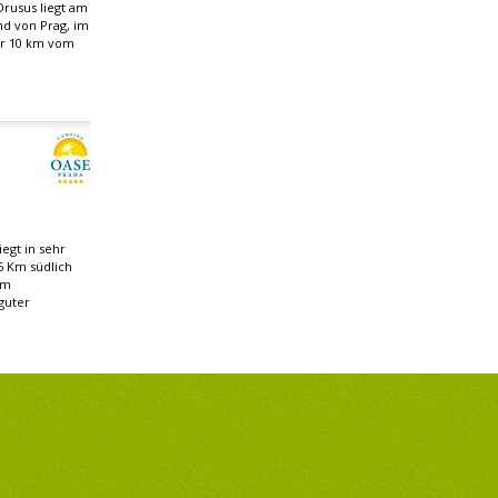
rusus liegt am
nd von Prag, im
ur 10 km vom
egt in sehr
5 Km südlich
om
guter