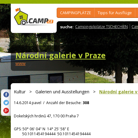
CAMPINGPLÄTZE
Tipps für Ausflüge
suche:
Campingplplätze TSCHECHIEN
Cam
Národní galerie v Praze
www
Kultur
>
Galerien und Ausstellungen
>
Národní galerie v
14.6.2014 pavel
/
Anzahl der Besuche:
308
Dokelských hrdinů 47, 170 00 Praha 7
GPS:
50° 06' 04"
N
14° 25' 58"
E
50.1011454194444 50.1011454194444