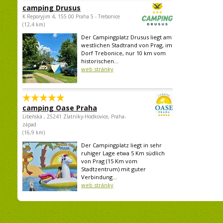
camping Drusus
K Reporyjim 4, 155 00 Praha 5 - Trebonice
(12,4 km)
Der Campingplatz Drusus liegt am
westlichen Stadtrand von Prag, im
Dorf Trebonice, nur 10 km vom
historischen...
web stránky
camping Oase Praha
Libeňská , 25241 Zlatníky-Hodkovice, Praha-
západ
(16,9 km)
Der Campingplatz liegt in sehr
ruhiger Lage etwa 5 Km südlich
von Prag (15 Km vom
Stadtzentrum) mit guter
Verbindung...
web stránky