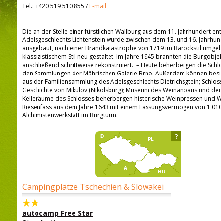
Tel.:
+420 519 510 855
/
E-mail
Die an der Stelle einer fürstlichen Wallburg aus dem 11. Jahrhundert e
Adelsgeschlechts Lichtenstein wurde zwischen dem 13. und 16. Jahrhun
ausgebaut, nach einer Brandkatastrophe von 1719 im Barockstil umgeba
klassizistischem Stil neu gestaltet. Im Jahre 1945 brannten die Burgob
anschließend schrittweise rekonstruiert. – Heute beherbergen die Sch
den Sammlungen der Mährischen Galerie Brno. Außerdem können besic
aus der Familiensammlung des Adelsgeschlechts Dietrichsgtein; Schloss
Geschichte von Mikulov (Nikolsburg); Museum des Weinanbaus und der 
Kelleräume des Schlosses beherbergen historische Weinpressen und We
Riesenfass aus dem Jahre 1643 mit einem Fassungsvermögen von 1 010 
Alchimistenwerkstatt im Burgturm.
?
Campingplätze Tschechien & Slowakei
autocamp Free Star