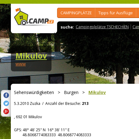
CAMPINGPLÄTZE
Tipps für Ausflüge
suche:
Campingplplätze TSCHECHIEN
Cam
Mikulov
www
Sehenswürdigkeiten
>
Burgen
>
Mikulov
5.3.2010 Zuzka
/
Anzahl der Besuche:
213
, 692 01 Mikulov
GPS:
48° 48' 25"
N
16° 38' 11"
E
48.8068774083333 48.8068774083333