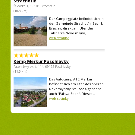
Strachotín
Šakvická 3, 693 01 Strachotín
(10,8 km)
Der Campingplatz befindet sich in
der Gemeinde Strachotín, Bezirk
Břeclav, direkt am Ufer der
Talsperre Nové mlýny,...
web stránky
Kemp Merkur Pasohlávky
Pasohlávky ev. č. 114, 69122 Pasohlávky
(11,5 km)
Das Autocamp ATC Merkur
befindet sich am Ufer des oberen
Novomlýnský Stausees, genannt
auch “Pálava-Seen“. Dieses...
web stránky